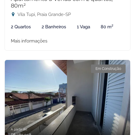
80m²
Vila Tupi, Praia Grande-SP
2 Quartos
2 Banheiros
1 Vaga
80 m²
Mais informações
Em Construção
A partir de:
R$ 489.098