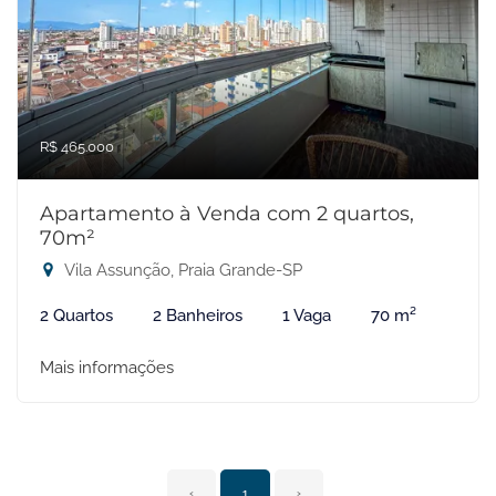
R$ 465.000
Apartamento à Venda com 2 quartos,
70m²
Vila Assunção, Praia Grande-SP
2 Quartos
2 Banheiros
1 Vaga
70 m²
Mais informações
‹
1
›