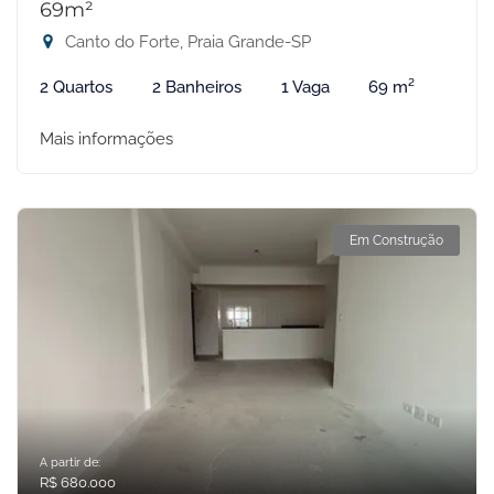
69m²
Canto do Forte, Praia Grande-SP
2 Quartos
2 Banheiros
1 Vaga
69 m²
Mais informações
Em Construção
A partir de:
R$ 680.000