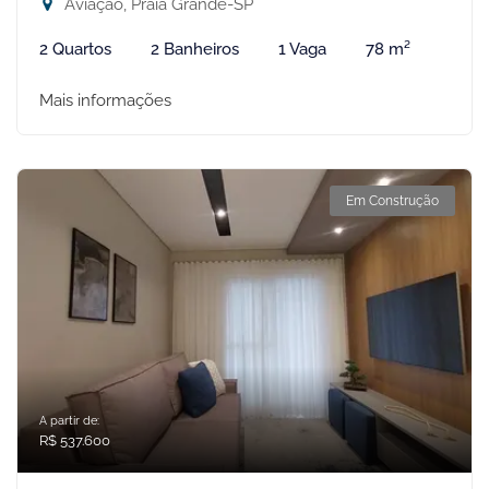
Aviação, Praia Grande-SP
2 Quartos
2 Banheiros
1 Vaga
78 m²
Mais informações
Em Construção
A partir de:
R$ 537.600