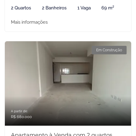
2 Quartos
2 Banheiros
1 Vaga
69 m²
Mais informações
Em Construção
A partir de:
R$ 680.000
Apartamento à Venda com 2 quartos,