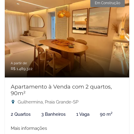
Em Construção
A partir de:
R$ 1.489.322
Apartamento à Venda com 2 quartos,
90m²
Guilhermina, Praia Grande-SP
2 Quartos
3 Banheiros
1 Vaga
90 m²
Mais informações