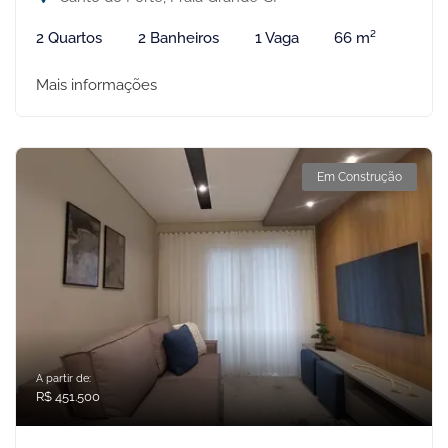
2 Quartos
2 Banheiros
1 Vaga
66 m²
Mais informações
Em Construção
A partir de:
R$ 451.500