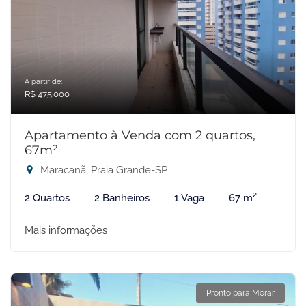
A partir de:
R$ 475.000
Apartamento à Venda com 2 quartos,
67m²
Maracanã, Praia Grande-SP
2 Quartos
2 Banheiros
1 Vaga
67 m²
Mais informações
Pronto para Morar