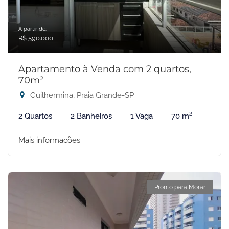
A partir de:
R$ 590.000
Apartamento à Venda com 2 quartos,
70m²
Guilhermina, Praia Grande-SP
2 Quartos
2 Banheiros
1 Vaga
70 m²
Mais informações
Pronto para Morar