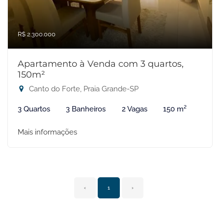
R$ 2.300.000
Apartamento à Venda com 3 quartos,
150m²
Canto do Forte, Praia Grande-SP
3 Quartos
3 Banheiros
2 Vagas
150 m²
Mais informações
‹
1
›