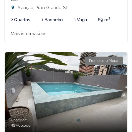
Aviação, Praia Grande-SP
2 Quartos
1 Banheiro
1 Vaga
69 m²
Mais informações
Pronto para Morar
A partir de:
R$ 560.000