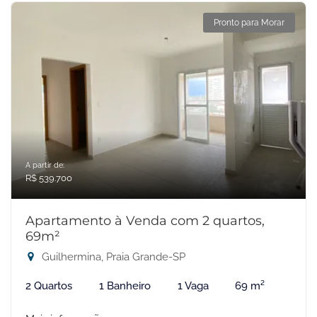
Pronto para Morar
A partir de:
R$ 539.700
Apartamento à Venda com 2 quartos,
69m²
Guilhermina, Praia Grande-SP
2 Quartos
1 Banheiro
1 Vaga
69 m²