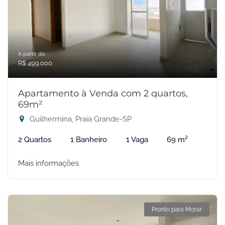
A partir de:
R$ 499.000
Apartamento à Venda com 2 quartos,
69m²
Guilhermina, Praia Grande-SP
2 Quartos
1 Banheiro
1 Vaga
69 m²
Mais informações
Pronto para Morar