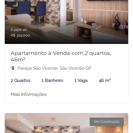
A partir de:
R$ 315.000
Apartamento à Venda com 2 quartos,
46m²
Parque São Vicente, São Vicente-SP
2 Quartos
1 Banheiro
1 Vaga
46 m²
Mais informações
Em Construção