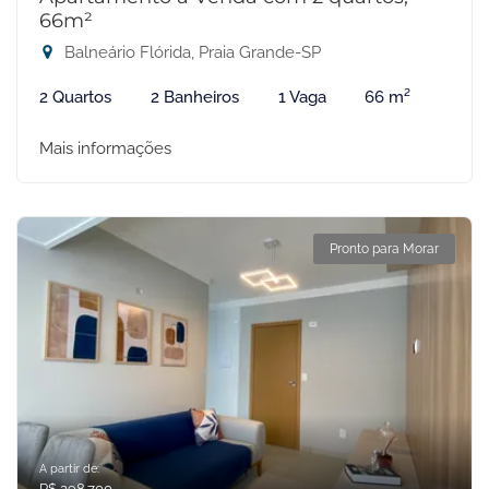
66m²
Balneário Flórida, Praia Grande-SP
2 Quartos
2 Banheiros
1 Vaga
66 m²
Mais informações
Pronto para Morar
A partir de:
R$ 298.700