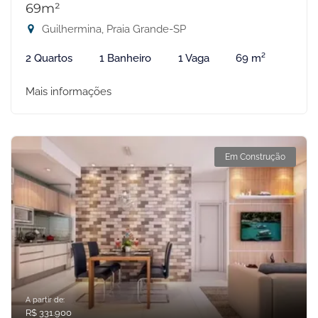
69m²
Guilhermina, Praia Grande-SP
2 Quartos
1 Banheiro
1 Vaga
69 m²
Mais informações
Em Construção
A partir de:
R$ 331.900