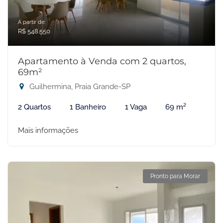
A partir de:
R$ 548.550
Apartamento à Venda com 2 quartos,
69m²
Guilhermina, Praia Grande-SP
2 Quartos
1 Banheiro
1 Vaga
69 m²
Mais informações
Pronto para Morar