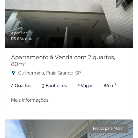
A partir de:
R$ 680.000
Apartamento à Venda com 2 quartos,
80m²
Guilhermina, Praia Grande-SP
2 Quartos
3 Banheiros
2 Vagas
80 m²
Mais informações
Pronto para Morar