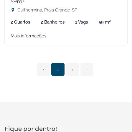
59m²
Guilhermina, Praia Grande-SP
2 Quartos
2 Banheiros
1 Vaga
59 m²
Mais informações
‹
1
2
›
Fique por dentro!