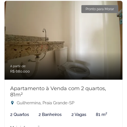
Pronto para Morar
A partir de:
R$ 680.000
Apartamento à Venda com 2 quartos,
81m²
Guilhermina, Praia Grande-SP
2 Quartos
2 Banheiros
2 Vagas
81 m²