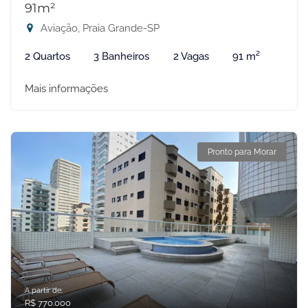
91m²
Aviação, Praia Grande-SP
2 Quartos
3 Banheiros
2 Vagas
91 m²
Mais informações
Pronto para Morar
A partir de:
R$ 770.000