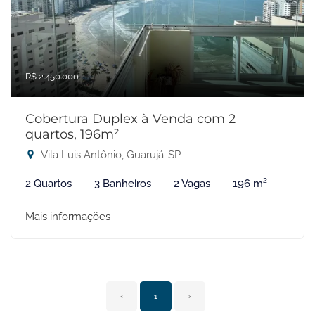
R$ 2.450.000
Cobertura Duplex à Venda com 2
quartos, 196m²
Vila Luis Antônio, Guarujá-SP
2 Quartos
3 Banheiros
2 Vagas
196 m²
Mais informações
‹
1
›