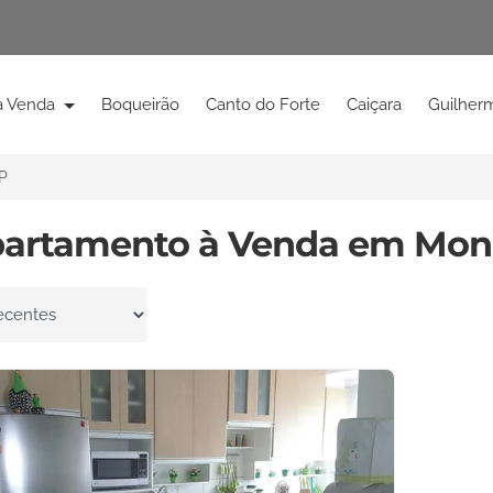
à Venda
Boqueirão
Canto do Forte
Caiçara
Guilher
P
partamento à Venda em Mon
por