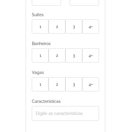
Suítes
1
2
3
4+
Banheiros
1
2
3
4+
Vagas
1
2
3
4+
Características