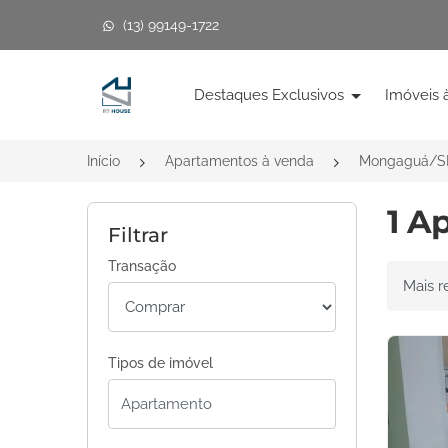
(13) 99149-1722
Página inicial
Destaques Exclusivos
Imóveis 
Início
Apartamentos à venda
Mongaguá/S
1 A
Filtrar
Transação
Ordenar 
Tipos de imóvel