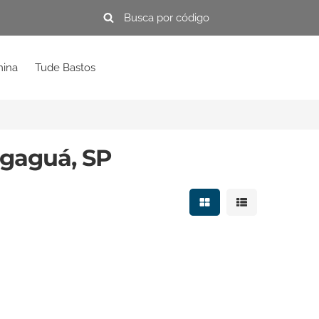
mina
Tude Bastos
gaguá, SP
Mostrar resultados e
Mostrar resulta