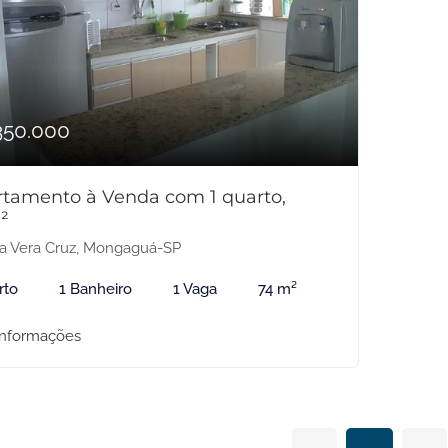
350.000
tamento à Venda com 1 quarto,
²
la Vera Cruz, Mongaguá-SP
rto
1 Banheiro
1 Vaga
74 m²
informações