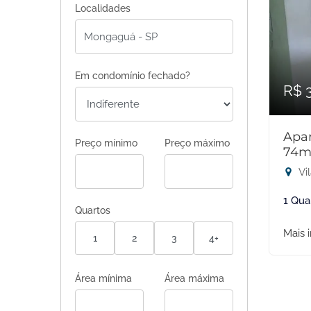
Localidades
Em condomínio fechado?
R$ 
Apar
Preço mínimo
Preço máximo
74m
Vi
1 Qua
Quartos
Mais 
1
2
3
4+
Área mínima
Área máxima