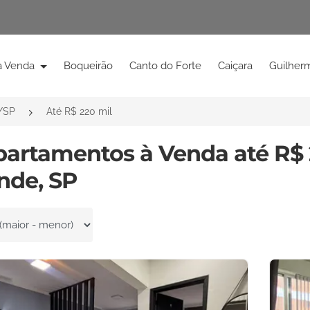
à Venda
Boqueirão
Canto do Forte
Caiçara
Guilher
/SP
Até R$ 220 mil
partamentos à Venda até R$ 
nde, SP
por