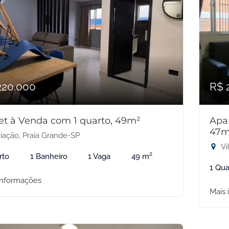
220.000
R$ 
et à Venda com 1 quarto, 49m²
Apa
47m
iação, Praia Grande-SP
Vi
rto
1 Banheiro
1 Vaga
49 m²
1 Qua
informações
Mais 