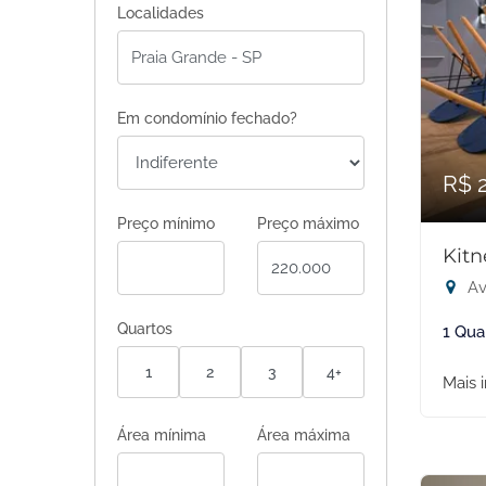
Localidades
Em condomínio fechado?
R$ 
Preço mínimo
Preço máximo
Kitn
Av
Quartos
1 Qua
1
2
3
4+
Mais 
Área mínima
Área máxima