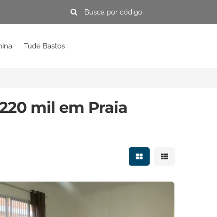
mina
Tude Bastos
220 mil em Praia
Mostrar resultados e
Mostrar resulta