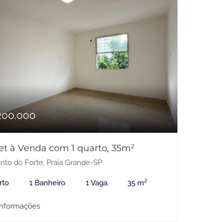
200.000
et à Venda com 1 quarto, 35m²
nto do Forte, Praia Grande-SP
rto
1 Banheiro
1 Vaga
35 m²
informações