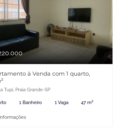
220.000
rtamento à Venda com 1 quarto,
²
la Tupi, Praia Grande-SP
rto
1 Banheiro
1 Vaga
47 m²
informações