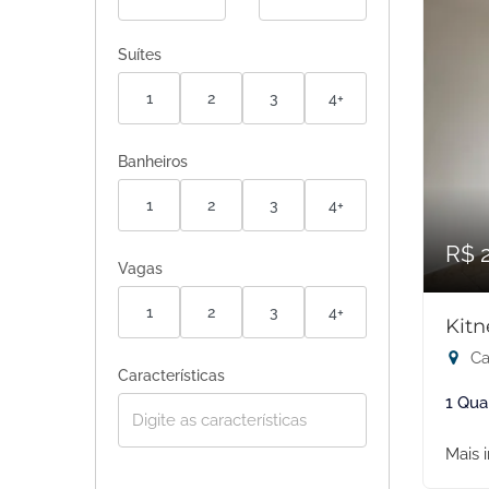
Suítes
1
2
3
4+
Banheiros
1
2
3
4+
R$ 
Vagas
1
2
3
4+
Kitn
Ca
Características
1 Qua
Mais 