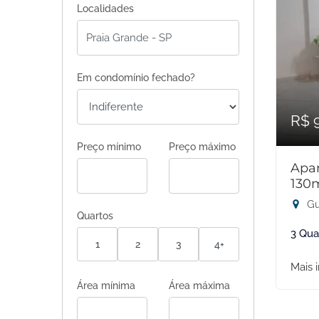
Localidades
Em condomínio fechado?
R$ 
Preço mínimo
Preço máximo
Apar
130
Gu
Quartos
3 Qua
1
2
3
4+
Mais 
Área mínima
Área máxima