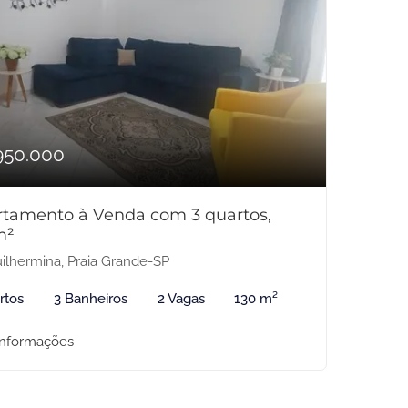
950.000
tamento à Venda com 3 quartos,
m²
ilhermina, Praia Grande-SP
rtos
3 Banheiros
2 Vagas
130 m²
informações