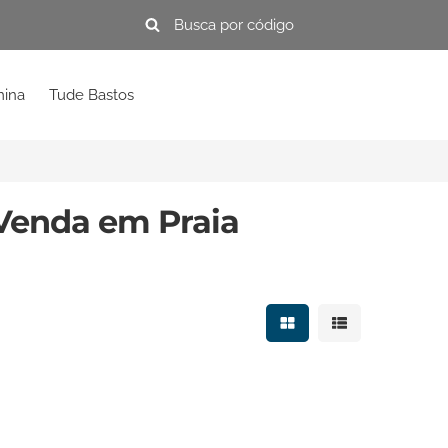
mina
Tude Bastos
Venda em Praia
Mostrar resultados e
Mostrar resulta