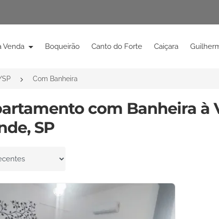
à Venda
Boqueirão
Canto do Forte
Caiçara
Guilher
/SP
Com Banheira
partamento com Banheira à 
nde, SP
por