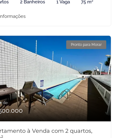
rtos
2 Banheiros
1 Vaga
75 m²
informações
Pronto para Morar
r de:
500.000
rtamento à Venda com 2 quartos,
²