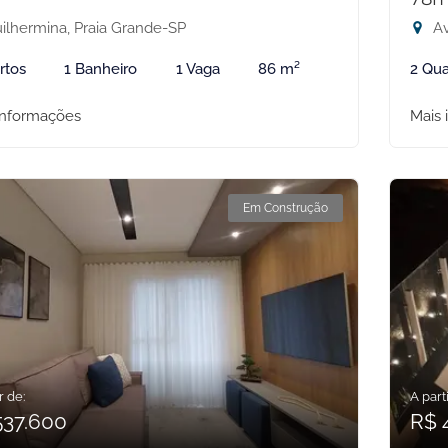
ilhermina, Praia Grande-SP
Av
rtos
1 Banheiro
1 Vaga
86 m²
2 Qua
informações
Mais 
Em Construção
r de:
A parti
537.600
R$ 