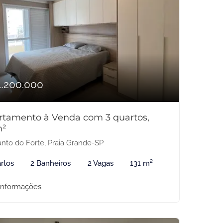
1.200.000
rtamento à Venda com 3 quartos,
m²
nto do Forte, Praia Grande-SP
rtos
2 Banheiros
2 Vagas
131 m²
informações