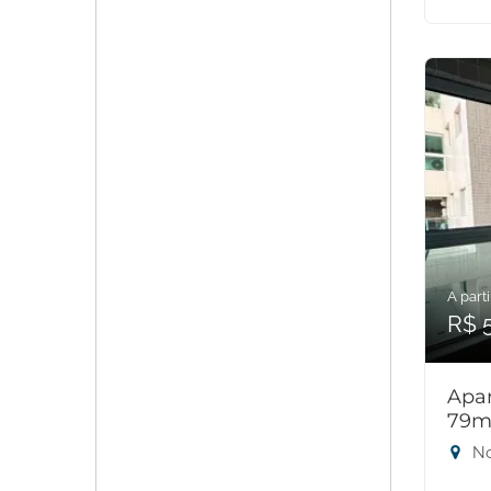
A parti
R$ 
Apar
79m
No