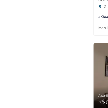
Gu
2 Qua
Mais 
A parti
R$ 