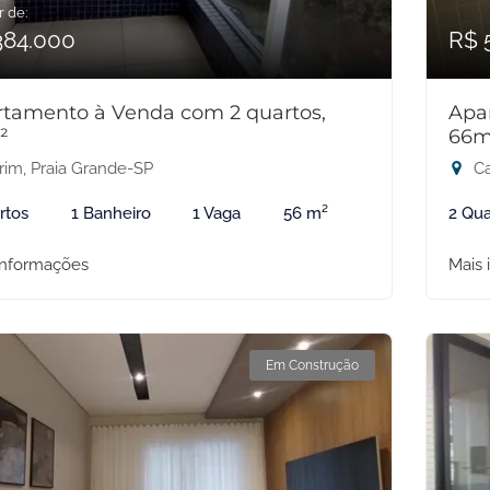
r de:
384.000
R$ 
tamento à Venda com 2 quartos,
Apa
²
66m
rim, Praia Grande-SP
Ca
rtos
1 Banheiro
1 Vaga
56 m²
2 Qua
informações
Mais 
Em Construção