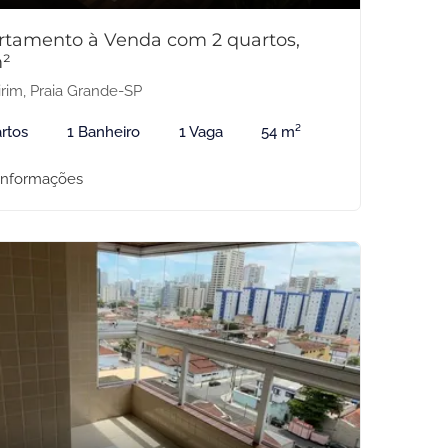
rtamento à Venda com 2 quartos,
²
rim, Praia Grande-SP
rtos
1 Banheiro
1 Vaga
54 m²
informações