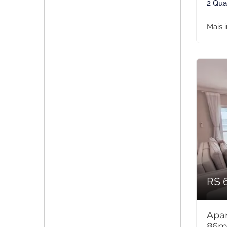
2 Qua
Mais 
R$ 
Apar
86m