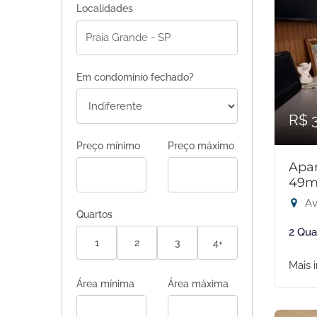
Localidades
Em condomínio fechado?
R$ 
Preço mínimo
Preço máximo
Apar
49m
Av
Quartos
2 Qua
1
2
3
4+
Mais 
Área mínima
Área máxima