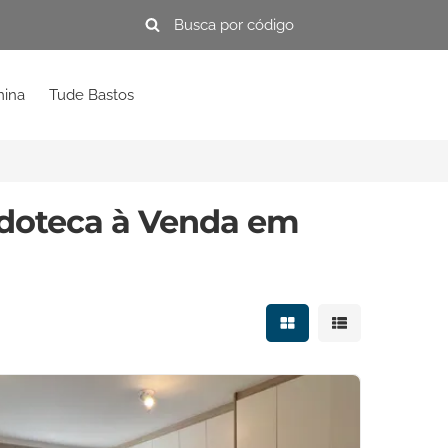
mina
Tude Bastos
doteca à Venda em
Mostrar resultados e
Mostrar resulta