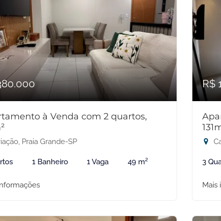
380.000
R$ 
tamento à Venda com 2 quartos,
Apa
²
131
iação, Praia Grande-SP
Ca
rtos
1 Banheiro
1 Vaga
49 m²
3 Qua
informações
Mais 