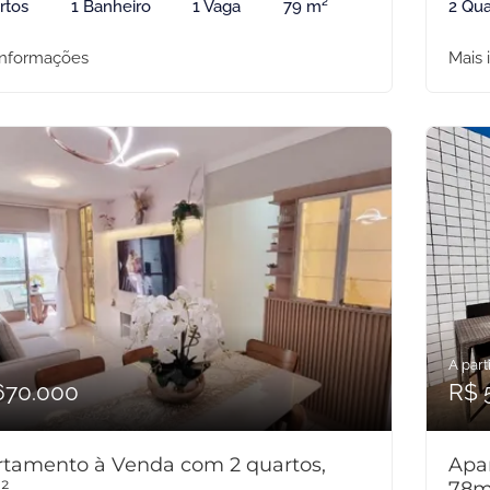
rtos
1 Banheiro
1 Vaga
79 m²
2 Qua
informações
Mais 
A parti
670.000
R$ 
tamento à Venda com 2 quartos,
Apa
²
78m