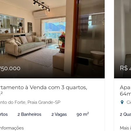
750.000
R$ 
tamento à Venda com 3 quartos,
Apa
²
64m
nto do Forte, Praia Grande-SP
Ci
rtos
2 Banheiros
2 Vagas
90 m²
2 Qua
informações
Mais 