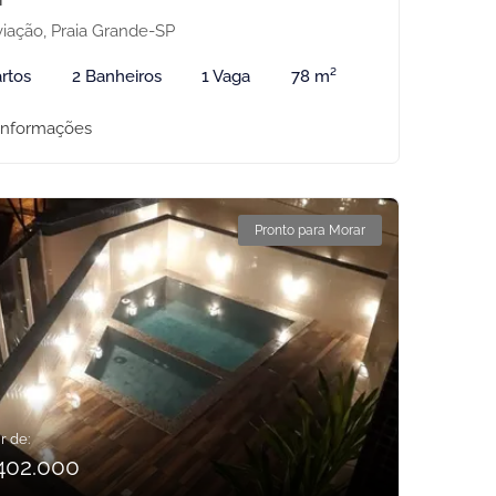
iação, Praia Grande-SP
rtos
2 Banheiros
1 Vaga
78 m²
informações
Pronto para Morar
r de:
402.000