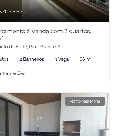
520.000
rtamento à Venda com 2 quartos,
²
nto do Forte, Praia Grande-SP
rtos
2 Banheiros
1 Vaga
66 m²
informações
Pronto para Morar