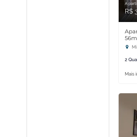
A parti
R$ 
Apar
56m
Mi
2 Qua
Mais 