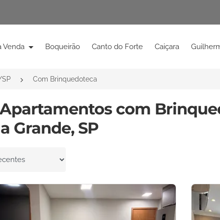
à Venda
Boqueirão
Canto do Forte
Caiçara
Guilher
/SP
Com Brinquedoteca
 Apartamentos com Brinque
ia Grande, SP
por