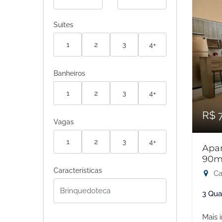
Suítes
1
2
3
4+
Banheiros
1
2
3
4+
R$ 
Vagas
1
2
3
4+
Apar
90m
Características
Ca
3 Qua
Mais 