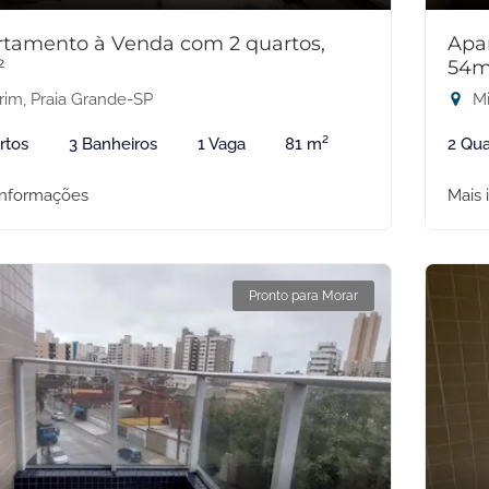
tamento à Venda com 2 quartos,
Apa
²
54m
rim, Praia Grande-SP
Mi
rtos
3 Banheiros
1 Vaga
81 m²
2 Qua
informações
Mais 
Pronto para Morar