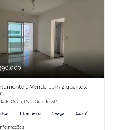
490.000
rtamento à Venda com 2 quartos,
²
dade Ocian, Praia Grande-SP
rtos
1 Banheiro
1 Vaga
64 m²
informações