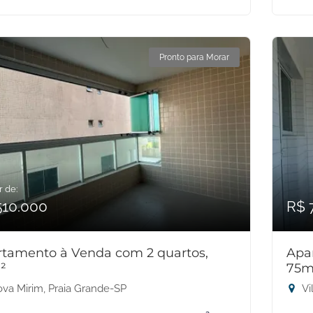
Pronto para Morar
r de:
510.000
R$ 
tamento à Venda com 2 quartos,
Apa
²
75m
va Mirim, Praia Grande-SP
Vi