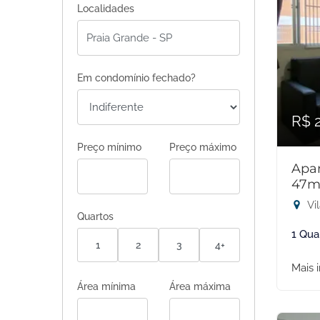
Localidades
Em condomínio fechado?
R$ 
Preço mínimo
Preço máximo
Apar
47m
Vil
Quartos
1 Qua
1
2
3
4+
Mais 
Área mínima
Área máxima