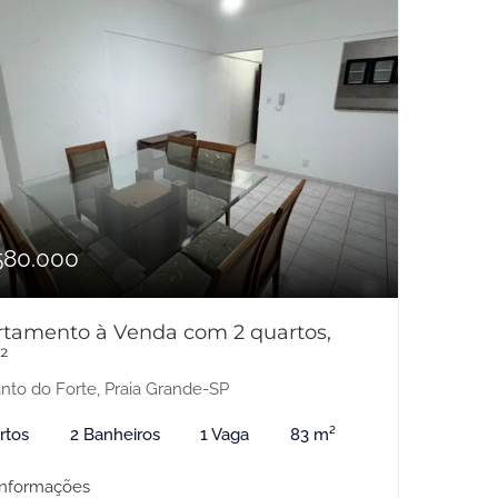
580.000
tamento à Venda com 2 quartos,
²
nto do Forte, Praia Grande-SP
rtos
2 Banheiros
1 Vaga
83 m²
informações