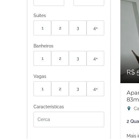
Suítes
1
2
3
4+
Banheiros
1
2
3
4+
R$ 
Vagas
1
2
3
4+
Apar
83m
Características
Ca
2 Qua
Mais 