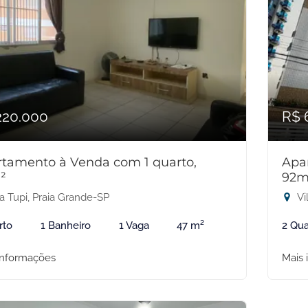
220.000
R$ 
tamento à Venda com 1 quarto,
Apa
²
92m
a Tupi, Praia Grande-SP
Vi
rto
1 Banheiro
1 Vaga
47 m²
2 Qua
informações
Mais 