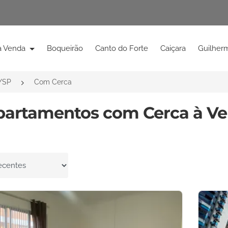
à Venda
Boqueirão
Canto do Forte
Caiçara
Guilher
/SP
Com Cerca
partamentos com Cerca à Ve
por