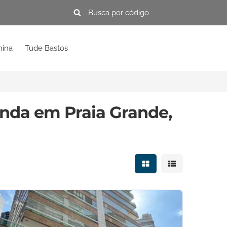
mina
Tude Bastos
nda em Praia Grande,
Mostrar resultados e
Mostrar resulta