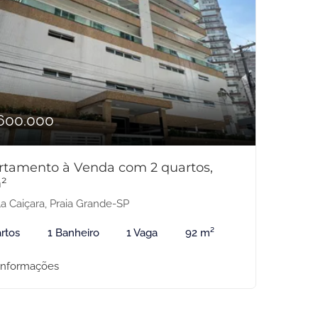
600.000
rtamento à Venda com 2 quartos,
²
la Caiçara, Praia Grande-SP
rtos
1 Banheiro
1 Vaga
92 m²
informações