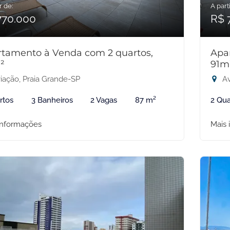
r de:
A parti
770.000
R$ 
tamento à Venda com 2 quartos,
Apa
²
91m
iação, Praia Grande-SP
Av
rtos
3 Banheiros
2 Vagas
87 m²
2 Qua
informações
Mais 