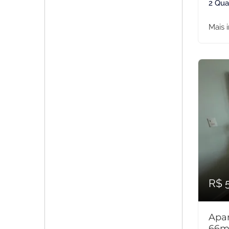
2 Qua
Mais 
R$ 
Apar
66m