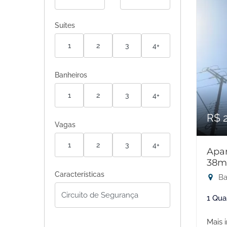
Suítes
1
2
3
4+
Banheiros
1
2
3
4+
R$ 
Vagas
1
2
3
4+
Apar
38m
Características
Ba
1 Qua
Mais 