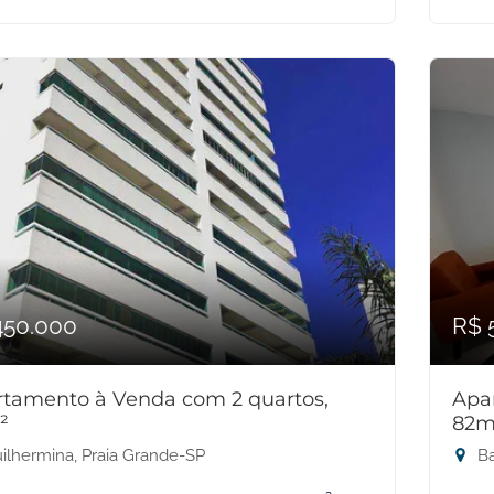
450.000
R$ 
tamento à Venda com 2 quartos,
Apa
²
82m
ilhermina, Praia Grande-SP
Ba