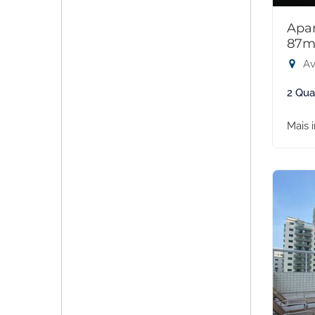
Apar
87m
Av
2 Qua
Mais 