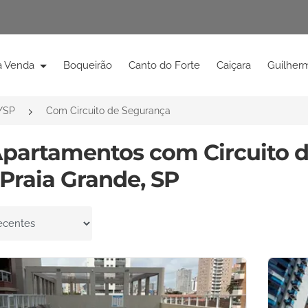
à Venda
Boqueirão
Canto do Forte
Caiçara
Guilher
/SP
Com Circuito de Segurança
Apartamentos com Circuito 
Praia Grande, SP
por