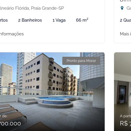
lneário Flórida, Praia Grande-SP
Gu
rtos
2 Banheiros
1 Vaga
66 m²
2 Qua
informações
Mais 
Pronto para Morar
r de:
A parti
700.000
R$ 