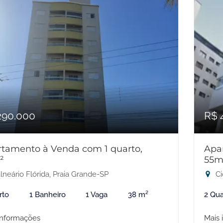
290.000
R$ 
tamento à Venda com 1 quarto,
Apa
²
55m
lneário Flórida, Praia Grande-SP
Ci
rto
1 Banheiro
1 Vaga
38 m²
2 Qua
informações
Mais 