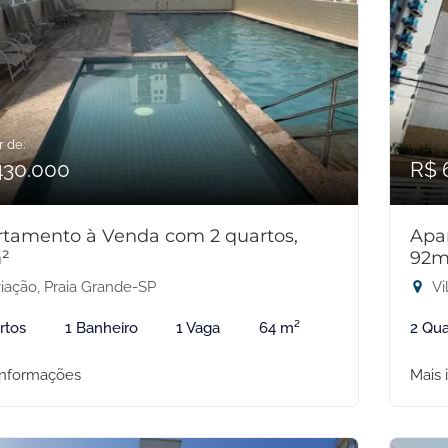
r de:
430.000
R$ 
tamento à Venda com 2 quartos,
Apa
²
92m
iação, Praia Grande-SP
Vi
rtos
1 Banheiro
1 Vaga
64 m²
2 Qua
informações
Mais 