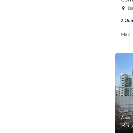
Ba
2 Qua
Mais 
A parti
R$ 