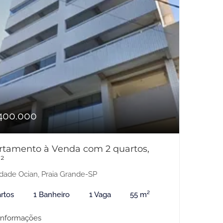
400.000
rtamento à Venda com 2 quartos,
²
dade Ocian, Praia Grande-SP
rtos
1 Banheiro
1 Vaga
55 m²
informações