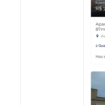
A parti
R$ 
Apar
87m
Av
2 Qua
Mais 