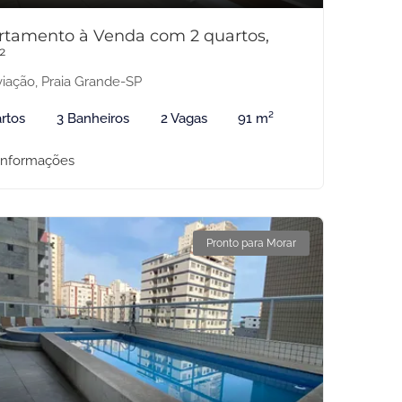
rtamento à Venda com 2 quartos,
²
iação, Praia Grande-SP
rtos
3 Banheiros
2 Vagas
91 m²
informações
Pronto para Morar