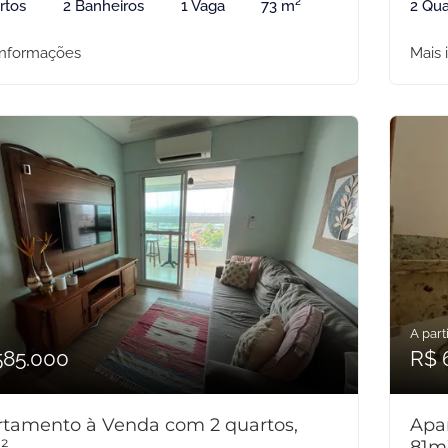
rtos
2 Banheiros
1 Vaga
73 m²
2 Qua
informações
Mais 
A parti
585.000
R$ 
tamento à Venda com 2 quartos,
Apa
²
81m