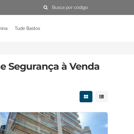
mina
Tude Bastos
de Segurança à Venda
Mostrar resultados e
Mostrar resulta