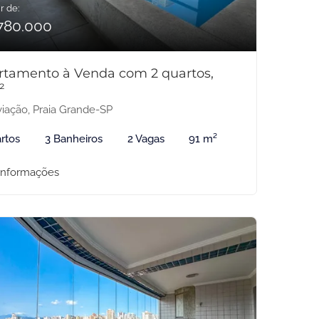
r de:
780.000
rtamento à Venda com 2 quartos,
²
iação, Praia Grande-SP
rtos
3 Banheiros
2 Vagas
91 m²
informações