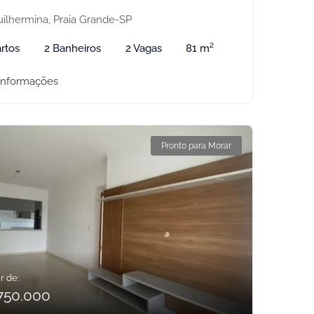
ilhermina, Praia Grande-SP
rtos
2 Banheiros
2 Vagas
81 m²
informações
Pronto para Morar
r de:
750.000