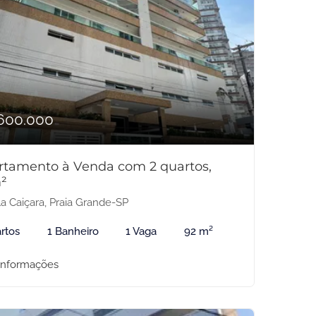
600.000
rtamento à Venda com 2 quartos,
²
la Caiçara, Praia Grande-SP
rtos
1 Banheiro
1 Vaga
92 m²
informações