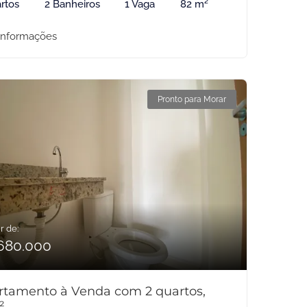
rtos
2 Banheiros
1 Vaga
82 m²
informações
Pronto para Morar
r de:
680.000
rtamento à Venda com 2 quartos,
²