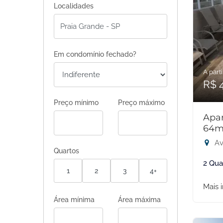
Localidades
Em condomínio fechado?
A parti
R$ 
Preço mínimo
Preço máximo
Apar
64m
Av
Quartos
2 Qua
1
2
3
4+
Mais 
Área mínima
Área máxima