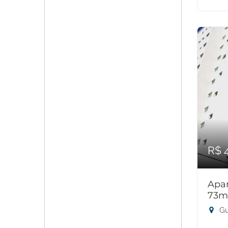
R$ 
Apar
73m
Gu