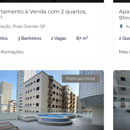
tamento à Venda com 2 quartos,
Apa
²
91m
iação, Praia Grande-SP
Av
rtos
3 Banheiros
2 Vagas
87 m²
2 Qua
informações
Mais 
Pronto para Morar