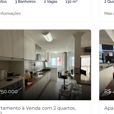
rtos
3 Banheiros
2 Vagas
130 m²
2 Qua
informações
Mais 
750.000
R$ 
tamento à Venda com 2 quartos,
Apa
²