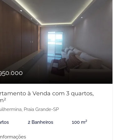
950.000
rtamento à Venda com 3 quartos,
m²
ilhermina, Praia Grande-SP
rtos
2 Banheiros
100 m²
informações