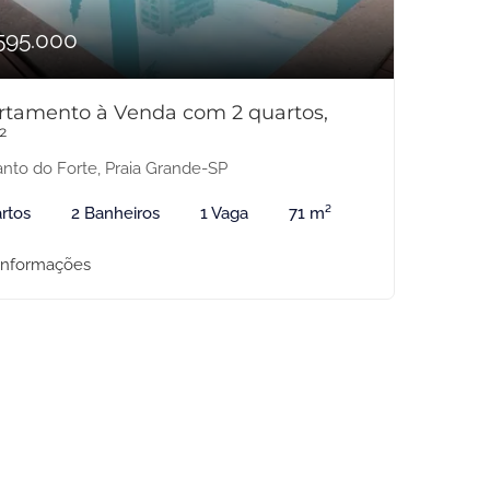
595.000
rtamento à Venda com 2 quartos,
²
nto do Forte, Praia Grande-SP
rtos
2 Banheiros
1 Vaga
71 m²
informações