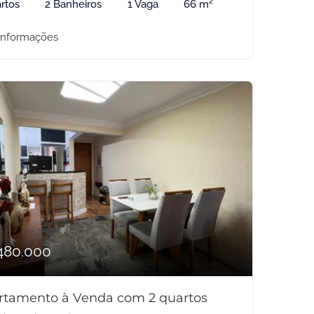
rtos
2 Banheiros
1 Vaga
66 m²
informações
480.000
rtamento à Venda com 2 quartos