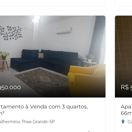
950.000
R$ 
tamento à Venda com 3 quartos,
Apa
m²
66m
ilhermina, Praia Grande-SP
Ca