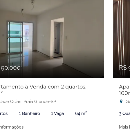
490.000
R$ 
tamento à Venda com 2 quartos,
Apa
²
100
dade Ocian, Praia Grande-SP
Gu
rtos
1 Banheiro
1 Vaga
64 m²
3 Qua
informações
Mais 