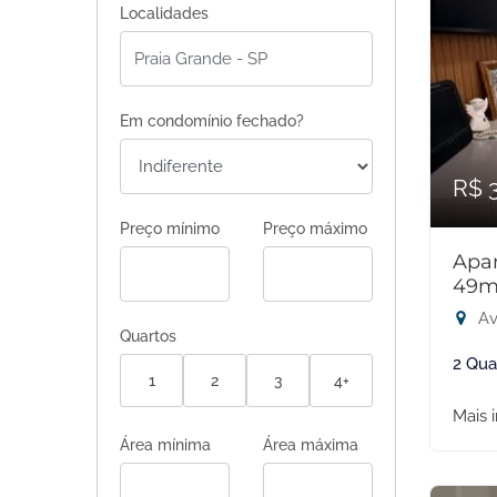
Localidades
Em condomínio fechado?
R$ 
Preço mínimo
Preço máximo
Apar
49m
Av
Quartos
2 Qua
1
2
3
4+
Mais 
Área mínima
Área máxima