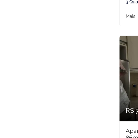
3 Qua
Mais 
R$ 
Apar
86m