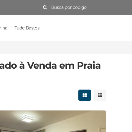
mina
Tude Bastos
ado à Venda em Praia
Mostrar resultados e
Mostrar resulta