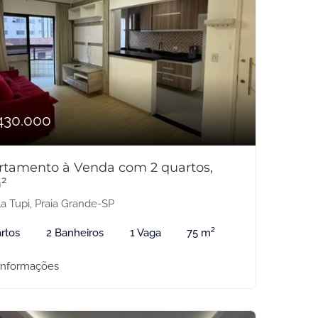
430.000
rtamento à Venda com 2 quartos,
²
la Tupi, Praia Grande-SP
rtos
2 Banheiros
1 Vaga
75 m²
informações