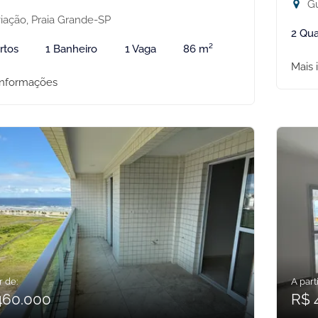
Gu
iação, Praia Grande-SP
2 Qua
rtos
1 Banheiro
1 Vaga
86 m²
Mais 
informações
r de:
A parti
460.000
R$ 