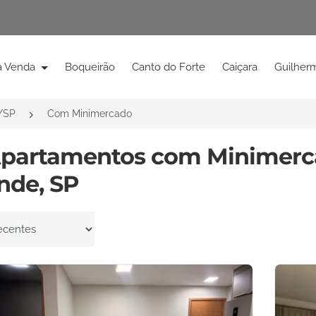
à Venda
Boqueirão
Canto do Forte
Caiçara
Guilher
/SP
Com Minimercado
Apartamentos com Minimerc
nde, SP
por