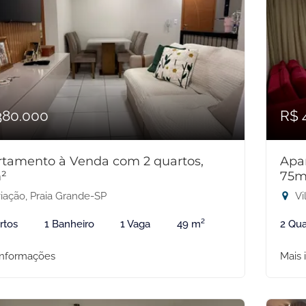
380.000
R$ 
tamento à Venda com 2 quartos,
Apa
²
75m
iação, Praia Grande-SP
Vi
rtos
1 Banheiro
1 Vaga
49 m²
2 Qua
informações
Mais 