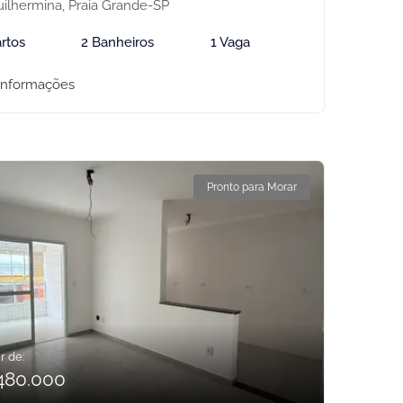
ilhermina, Praia Grande-SP
rtos
2 Banheiros
1 Vaga
informações
Pronto para Morar
r de:
480.000