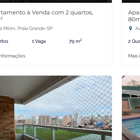
tamento à Venda com 2 quartos,
Apa
²
80m
a Mirim, Praia Grande-SP
Av
rtos
1 Vaga
79 m²
2 Qua
informações
Mais 