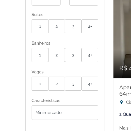
Suítes
1
2
3
4+
Banheiros
1
2
3
4+
R$ 
Vagas
1
2
3
4+
Apar
64m
Características
Ci
2 Qua
Mais 