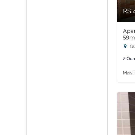
R$ 
Apar
59m
Gu
2 Qua
Mais 