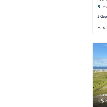
Av
2 Qua
Mais 
A parti
R$ 