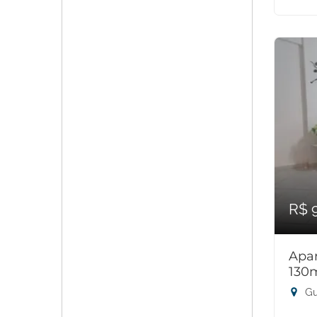
R$ 
Apar
130
Gu