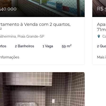
440.000
R$ 
tamento à Venda com 2 quartos,
Apa
²
71m
ilhermina, Praia Grande-SP
Ca
rtos
2 Banheiros
1 Vaga
59 m²
2 Qua
informações
Mais 