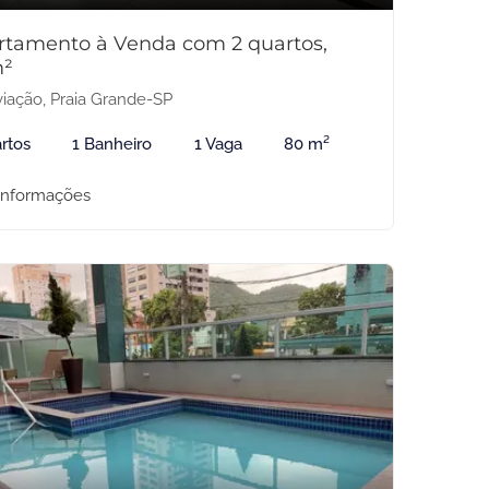
rtamento à Venda com 2 quartos,
²
iação, Praia Grande-SP
rtos
1 Banheiro
1 Vaga
80 m²
informações