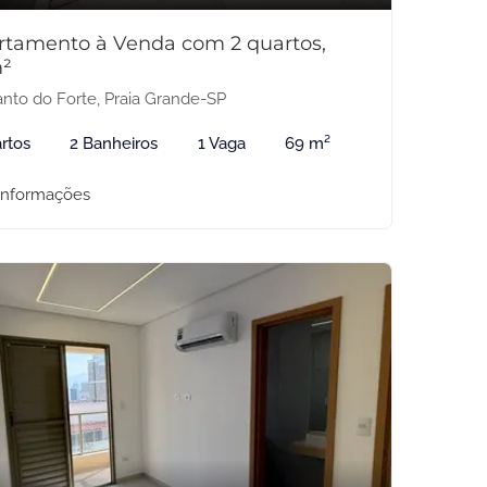
rtamento à Venda com 2 quartos,
²
nto do Forte, Praia Grande-SP
rtos
2 Banheiros
1 Vaga
69 m²
informações