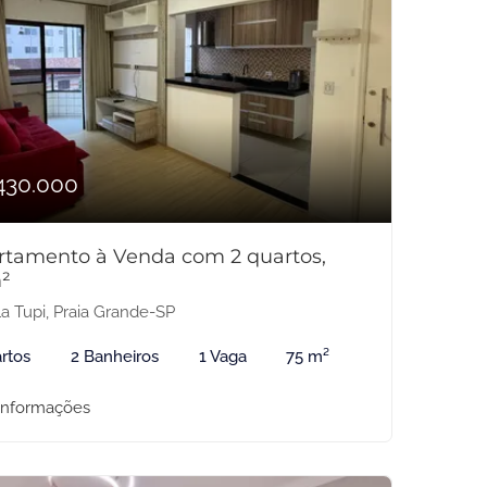
430.000
rtamento à Venda com 2 quartos,
²
la Tupi, Praia Grande-SP
rtos
2 Banheiros
1 Vaga
75 m²
informações