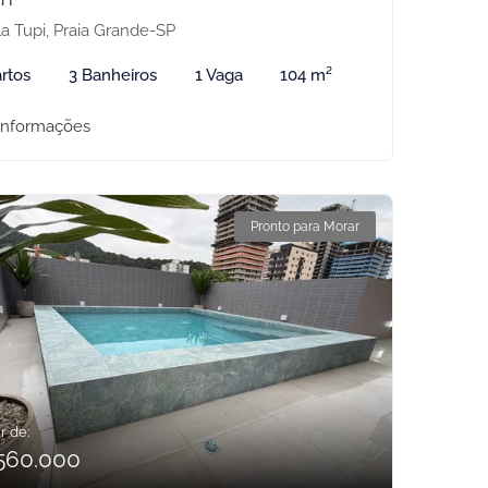
la Tupi, Praia Grande-SP
rtos
3 Banheiros
1 Vaga
104 m²
informações
Pronto para Morar
r de:
560.000