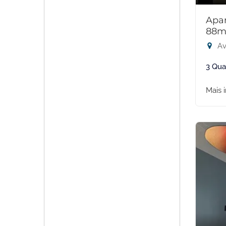
Apar
88m
Av
3 Qua
Mais 