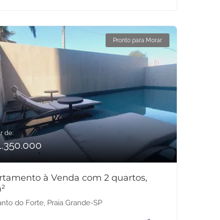
Pronto para Morar
r de:
1.350.000
rtamento à Venda com 2 quartos,
²
nto do Forte, Praia Grande-SP