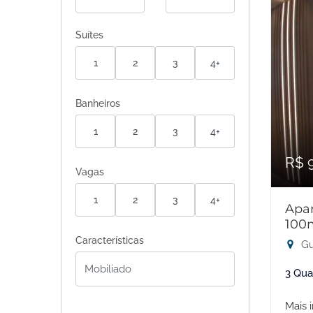
Suítes
1
2
3
4+
Banheiros
1
2
3
4+
R$ 
Vagas
1
2
3
4+
Apar
100
Características
Gu
3 Qua
Mais 