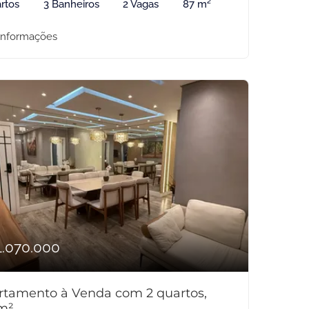
rtos
3 Banheiros
2 Vagas
87 m²
informações
1.070.000
rtamento à Venda com 2 quartos,
m²