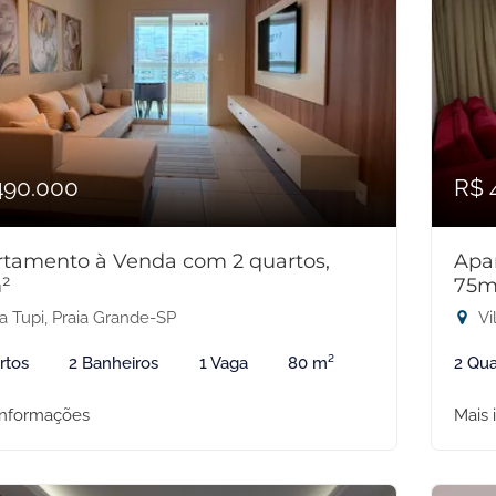
490.000
R$ 
tamento à Venda com 2 quartos,
Apa
²
75m
a Tupi, Praia Grande-SP
Vi
rtos
2 Banheiros
1 Vaga
80 m²
2 Qua
informações
Mais 