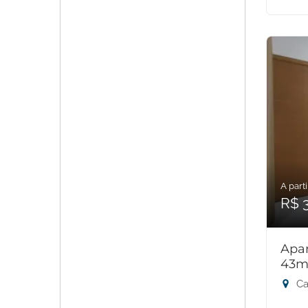
A parti
R$ 
Apar
43m
Ca