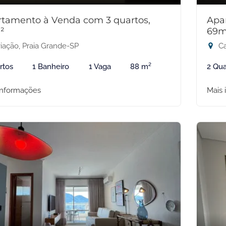
tamento à Venda com 3 quartos,
Apa
²
69m
iação, Praia Grande-SP
Ca
rtos
1 Banheiro
1 Vaga
88 m²
2 Qua
informações
Mais 