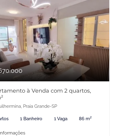
670.000
rtamento à Venda com 2 quartos,
²
ilhermina, Praia Grande-SP
rtos
1 Banheiro
1 Vaga
86 m²
informações