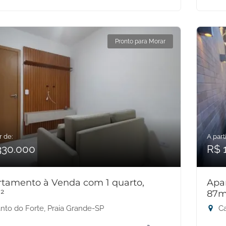
Pronto para Morar
r de:
A parti
330.000
R$ 
tamento à Venda com 1 quarto,
Apa
²
87m
nto do Forte, Praia Grande-SP
Ca