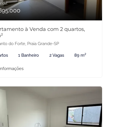
r de:
895.000
rtamento à Venda com 2 quartos,
²
nto do Forte, Praia Grande-SP
rtos
1 Banheiro
2 Vagas
89 m²
informações