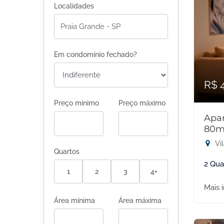
Localidades
Em condomínio fechado?
R$ 
Preço mínimo
Preço máximo
Apar
80m
Vil
Quartos
2 Qua
1
2
3
4+
Mais 
Área mínima
Área máxima