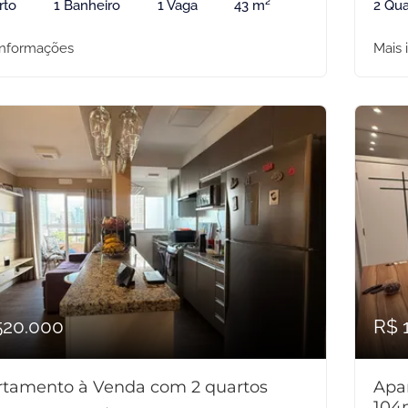
rto
1 Banheiro
1 Vaga
43 m²
2 Qua
informações
Mais 
520.000
R$ 
rtamento à Venda com 2 quartos
Apa
104