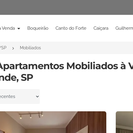
à Venda
Boqueirão
Canto do Forte
Caiçara
Guilher
/SP
Mobiliados
Apartamentos Mobiliados à 
nde, SP
por