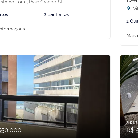
nto do Forte, Praia Grande-SP
Vi
rtos
2 Banheiros
2 Qua
informações
Mais 
A parti
550.000
R$ 