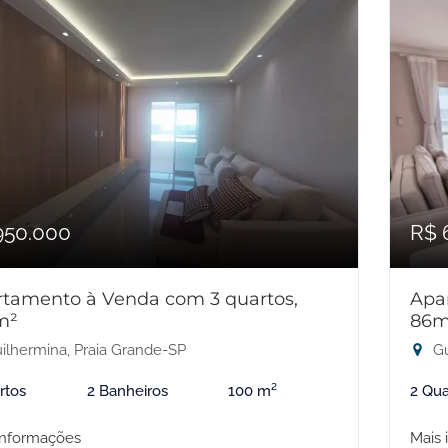
950.000
R$ 
tamento à Venda com 3 quartos,
Apa
m²
86m
ilhermina, Praia Grande-SP
Gu
rtos
2 Banheiros
100 m²
2 Qua
informações
Mais 