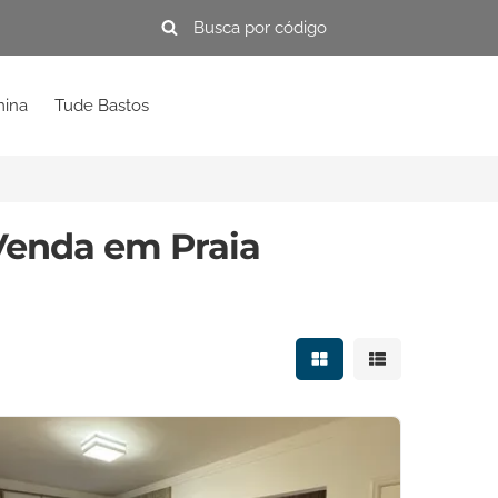
mina
Tude Bastos
Venda em Praia
Mostrar resultados e
Mostrar resulta