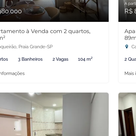
A parti
980.000
R$ 
tamento à Venda com 2 quartos,
Apa
m²
89m
queirão, Praia Grande-SP
Ca
rtos
3 Banheiros
2 Vagas
104 m²
2 Qua
informações
Mais 