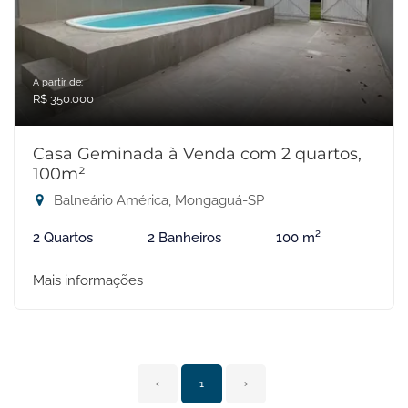
A partir de:
R$ 350.000
Casa Geminada à Venda com 2 quartos,
100m²
Balneário América, Mongaguá-SP
2 Quartos
2 Banheiros
100 m²
Mais informações
‹
1
›