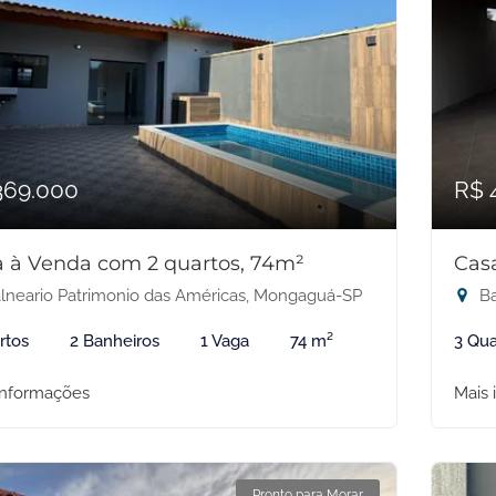
369.000
R$ 
 à Venda com 2 quartos, 74m²
Cas
lneario Patrimonio das Américas, Mongaguá-SP
Ba
rtos
2 Banheiros
1 Vaga
74 m²
3 Qua
informações
Mais 
Pronto para Morar