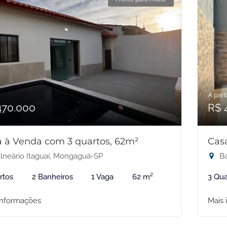
A parti
470.000
R$ 
 à Venda com 3 quartos, 62m²
Cas
lneário Itaguaí, Mongaguá-SP
Ba
rtos
2 Banheiros
1 Vaga
62 m²
3 Qua
informações
Mais 