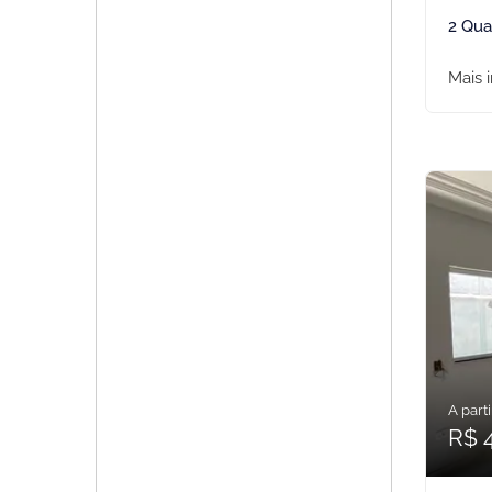
2 Qua
Mais 
A parti
R$ 