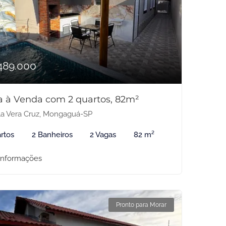
489.000
a à Venda com 2 quartos, 82m²
la Vera Cruz, Mongaguá-SP
rtos
2 Banheiros
2 Vagas
82 m²
informações
Pronto para Morar