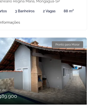
lneário Regina Maria, Mongaguá-SP
rtos
3 Banheiros
2 Vagas
88 m²
informações
Pronto para Morar
r de:
489.900