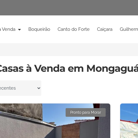
à Venda
Boqueirão
Canto do Forte
Caiçara
Guilher
Casas à Venda em Mongaguá
por
Pronto para Morar