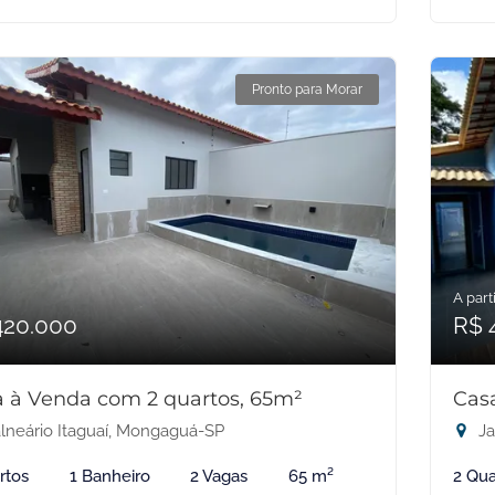
Pronto para Morar
A parti
420.000
R$ 
 à Venda com 2 quartos, 65m²
Cas
lneário Itaguaí, Mongaguá-SP
Ja
rtos
1 Banheiro
2 Vagas
65 m²
2 Qua