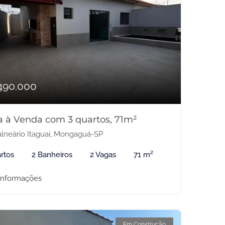
490.000
a à Venda com 3 quartos, 71m²
lneário Itaguaí, Mongaguá-SP
rtos
2 Banheiros
2 Vagas
71 m²
informações
Em Construção