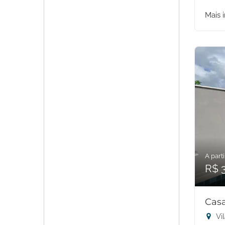
Mais 
A parti
R$ 
Cas
Vi