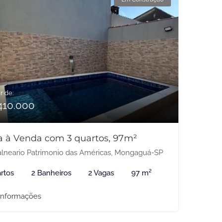
r de:
410.000
a à Venda com 3 quartos, 97m²
lneario Patrimonio das Américas, Mongaguá-SP
rtos
2 Banheiros
2 Vagas
97 m²
informações