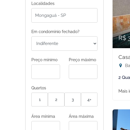
Localidades
Em condomínio fechado?
R$ 
Casa
Preço mínimo
Preço máximo
Ba
2 Qua
Quartos
Mais 
1
2
3
4+
Área mínima
Área máxima