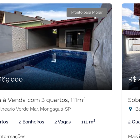
Pronto para Morar
669.000
R$ 
 à Venda com 3 quartos, 111m²
Sob
lneario Verde Mar, Mongaguá-SP
Ba
rtos
2 Banheiros
2 Vagas
111 m²
2 Qua
informações
Mais 