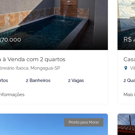
370.000
R$ 
 à Venda com 2 quartos
Cas
lneário Itaóca, Mongaguá-SP
Vi
rtos
2 Banheiros
2 Vagas
2 Qua
informações
Mais 
Pronto para Morar