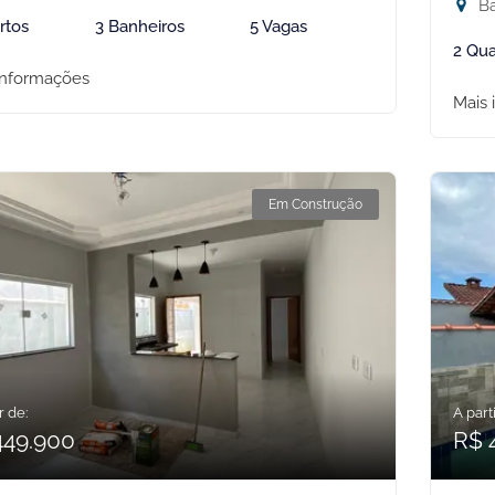
Ba
rtos
3 Banheiros
5 Vagas
2 Qua
informações
Mais 
Em Construção
r de:
A parti
449.900
R$ 