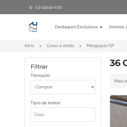
(13) 99149-1722
Página inicial
Destaques Exclusivos
Imóveis 
Início
Casas à venda
Mongaguá/SP
36 
Filtrar
Transação
Ordenar 
Tipos de imóvel