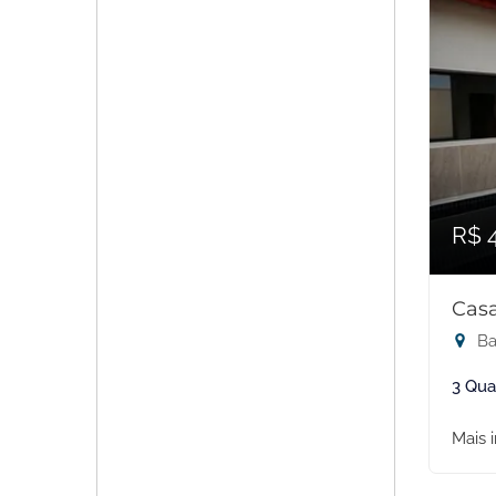
R$ 
Casa
Ba
3 Qua
Mais 