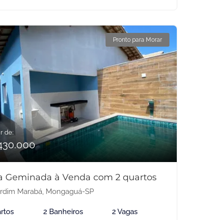
Pronto para Morar
r de:
430.000
a Geminada à Venda com 2 quartos
rdim Marabá, Mongaguá-SP
rtos
2 Banheiros
2 Vagas