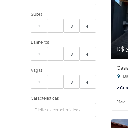
Suítes
1
2
3
4+
Banheiros
R$ 
1
2
3
4+
Casa
Vagas
Ba
1
2
3
4+
2 Qua
Características
Mais 