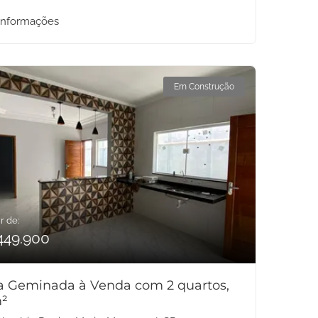
informações
Em Construção
r de:
449.900
a Geminada à Venda com 2 quartos,
²