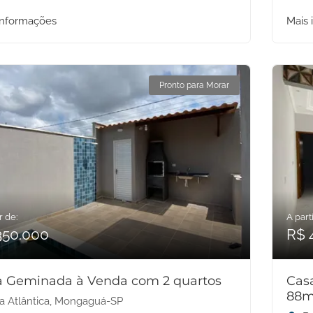
informações
Mais 
Pronto para Morar
r de:
A parti
350.000
R$ 
a Geminada à Venda com 2 quartos
Cas
88m
la Atlântica, Mongaguá-SP