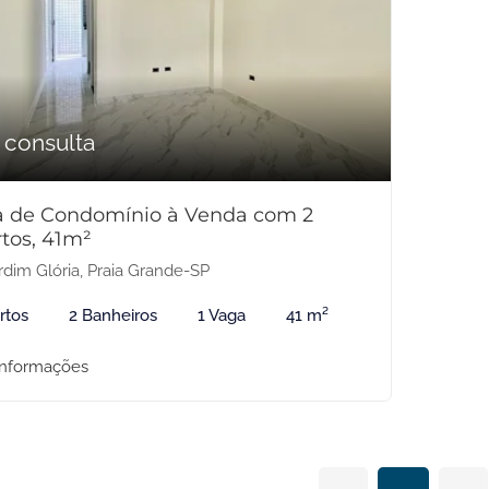
 consulta
a de Condomínio à Venda com 2
tos, 41m²
rdim Glória, Praia Grande-SP
rtos
2 Banheiros
1 Vaga
41 m²
informações