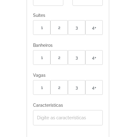
Suítes
1
2
3
4+
Banheiros
1
2
3
4+
Vagas
1
2
3
4+
Características