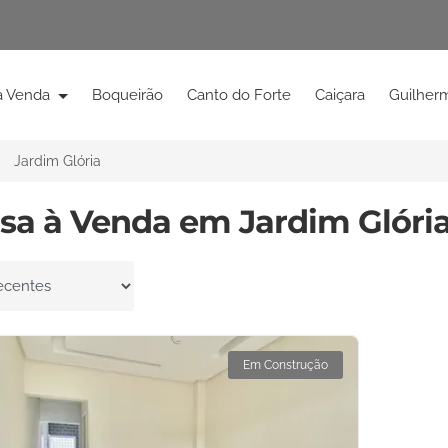
à Venda
Boqueirão
Canto do Forte
Caiçara
Guilher
Jardim Glória
asa à Venda em Jardim Glória
por
Em Construção