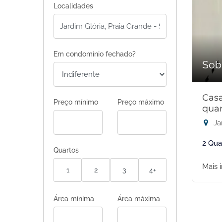
Localidades
Em condomínio fechado?
Sob
Cas
Preço mínimo
Preço máximo
quar
Ja
2 Qua
Quartos
Mais 
1
2
3
4+
Área mínima
Área máxima