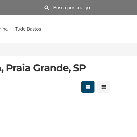
mina
Tude Bastos
, Praia Grande, SP
Mostrar resultados e
Mostrar resulta