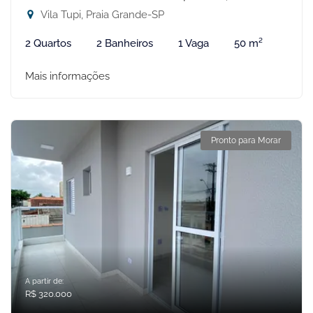
Vila Tupi, Praia Grande-SP
2 Quartos
2 Banheiros
1 Vaga
50 m²
Mais informações
Pronto para Morar
A partir de:
R$ 320.000