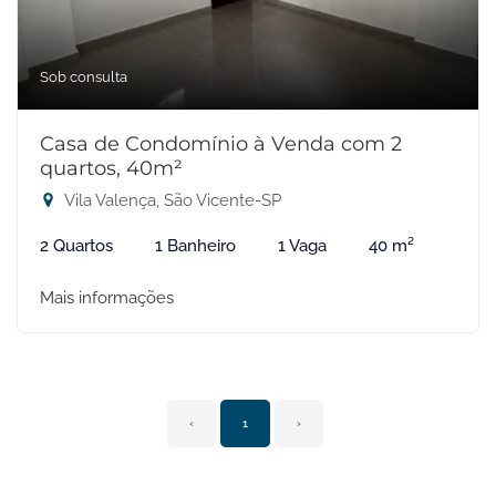
Sob consulta
Casa de Condomínio à Venda com 2
quartos, 40m²
Vila Valença, São Vicente-SP
2 Quartos
1 Banheiro
1 Vaga
40 m²
Mais informações
‹
1
›