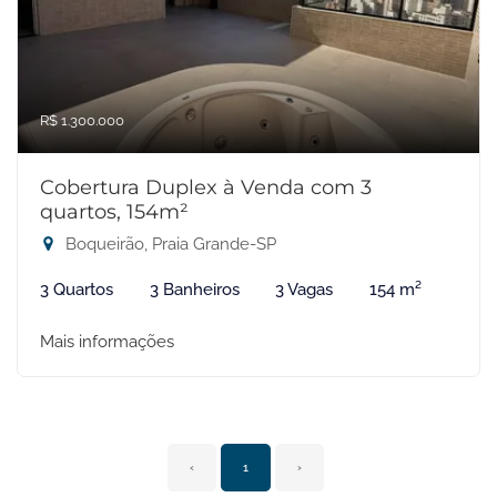
R$ 1.300.000
Cobertura Duplex à Venda com 3
quartos, 154m²
Boqueirão, Praia Grande-SP
3 Quartos
3 Banheiros
3 Vagas
154 m²
Mais informações
‹
1
›