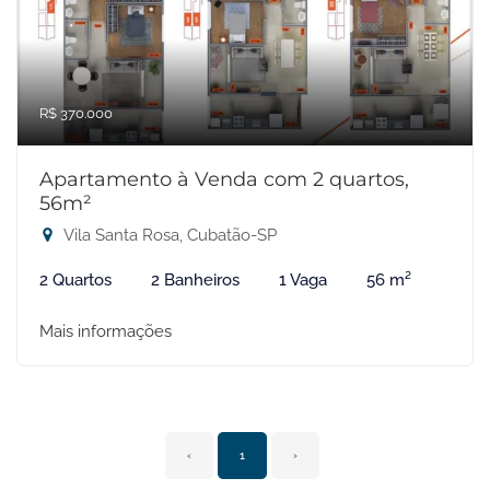
R$ 370.000
Apartamento à Venda com 2 quartos,
56m²
Vila Santa Rosa, Cubatão-SP
2 Quartos
2 Banheiros
1 Vaga
56 m²
Mais informações
‹
1
›