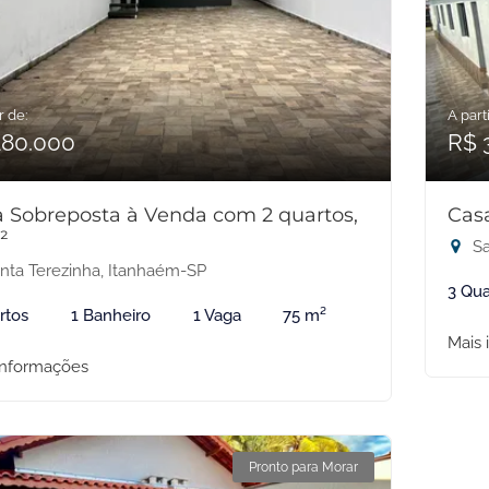
r de:
A parti
180.000
R$ 
 Sobreposta à Venda com 2 quartos,
Cas
²
Sa
nta Terezinha, Itanhaém-SP
3 Qua
rtos
1 Banheiro
1 Vaga
75 m²
Mais 
informações
Pronto para Morar