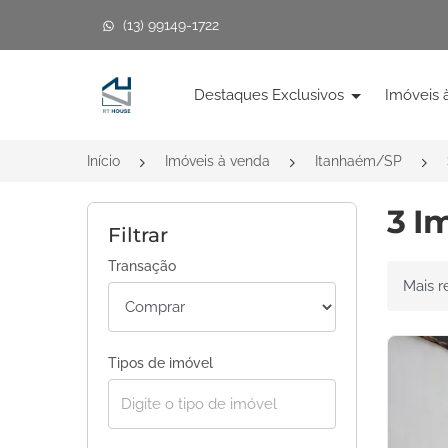
(13) 99149-1722
Página inicial
Destaques Exclusivos
Imóveis 
Início
Imóveis à venda
Itanhaém/SP
3 I
Filtrar
Transação
Ordenar 
Tipos de imóvel