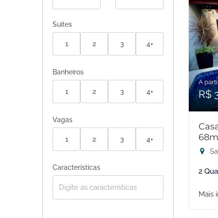
Suítes
1
2
3
4+
Banheiros
A parti
1
2
3
4+
R$ 
Vagas
Cas
68m
1
2
3
4+
Sa
Características
2 Qua
Mais 