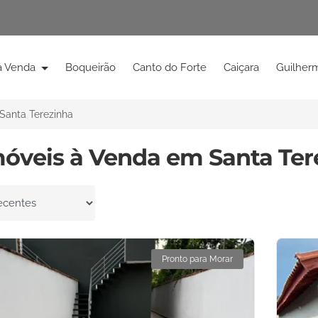
à Venda
Boqueirão
Canto do Forte
Caiçara
Guilher
Santa Terezinha
móveis à Venda em Santa Ter
por
Pronto para Morar