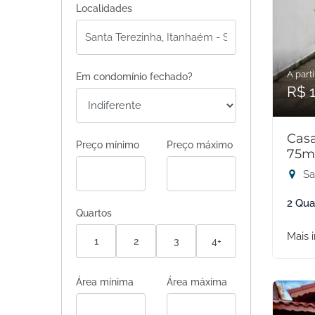
Localidades
A parti
Em condomínio fechado?
R$ 
Casa
Preço mínimo
Preço máximo
75m
Sa
2 Qua
Quartos
Mais 
1
2
3
4+
Área mínima
Área máxima