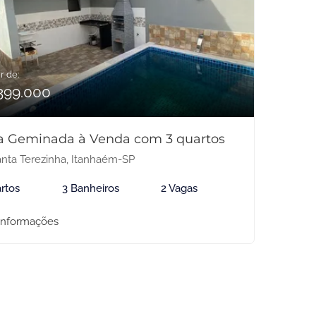
r de:
399.000
a Geminada à Venda com 3 quartos
nta Terezinha, Itanhaém-SP
rtos
3 Banheiros
2 Vagas
informações