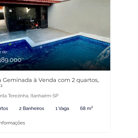
r de:
389.000
a Geminada à Venda com 2 quartos,
²
nta Terezinha, Itanhaém-SP
rtos
2 Banheiros
1 Vaga
68 m²
informações