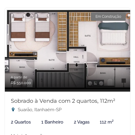
Em Construção
A partir de:
R$ 550.000
Sobrado à Venda com 2 quartos, 112m²
Suarão, Itanhaém-SP
2 Quartos
1 Banheiro
2 Vagas
112 m²