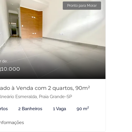
Pronto para Morar
r de:
310.000
ado à Venda com 2 quartos, 90m²
lneário Esmeralda, Praia Grande-SP
rtos
2 Banheiros
1 Vaga
90 m²
informações