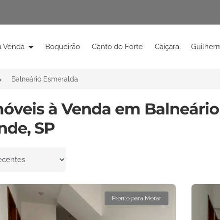
à Venda
Boqueirão
Canto do Forte
Caiçara
Guilher
Balneário Esmeralda
móveis à Venda em Balneário
nde, SP
por
Pronto para Morar