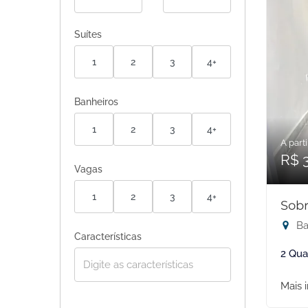
Suítes
1
2
3
4+
Banheiros
1
2
3
4+
A parti
R$ 
Vagas
1
2
3
4+
Sobr
Ba
Características
2 Qua
Mais 