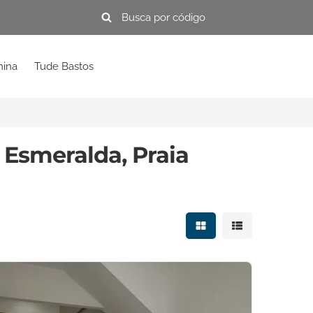
mina
Tude Bastos
 Esmeralda, Praia
Mostrar resultados e
Mostrar resulta