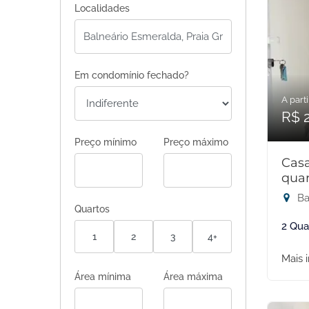
Localidades
Em condomínio fechado?
A parti
R$ 
Preço mínimo
Preço máximo
Cas
quar
Ba
Quartos
2 Qua
1
2
3
4+
Mais 
Área mínima
Área máxima