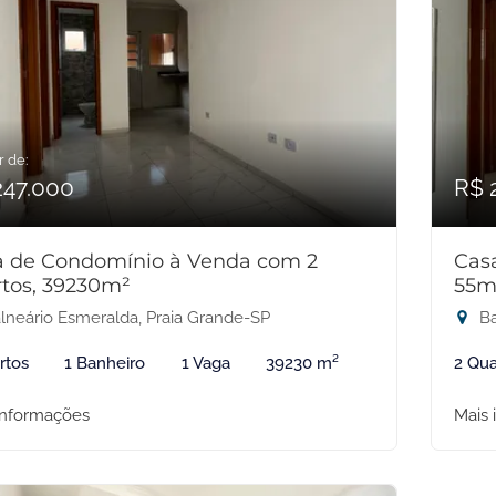
r de:
247.000
R$ 
a de Condomínio à Venda com 2
Cas
tos, 39230m²
55m
lneário Esmeralda, Praia Grande-SP
Ba
rtos
1 Banheiro
1 Vaga
39230 m²
2 Qua
informações
Mais 