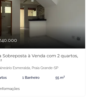
240.000
a Sobreposta à Venda com 2 quartos,
²
lneário Esmeralda, Praia Grande-SP
rtos
1 Banheiro
55 m²
informações