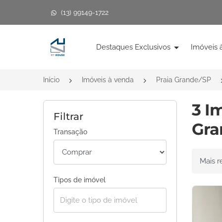
(13) 99149-1722
Página inicial
Destaques Exclusivos
Imóveis 
Início
Imóveis à venda
Praia Grande/SP
3 I
Filtrar
Gra
Transação
Ordenar 
Tipos de imóvel