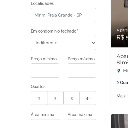
Localidades
A parti
Em condomínio fechado?
R$ 
Apar
Preço mínimo
Preço máximo
81m
Mi
2 Qua
Quartos
Mais 
1
2
3
4+
Área mínima
Área máxima