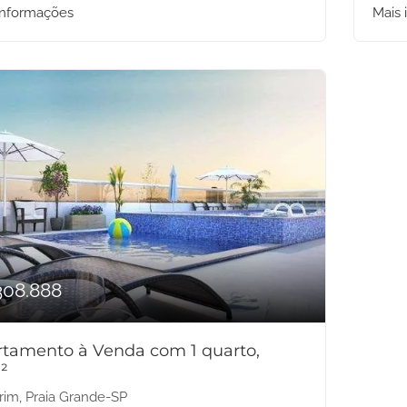
informações
Mais 
308.888
tamento à Venda com 1 quarto,
²
rim, Praia Grande-SP