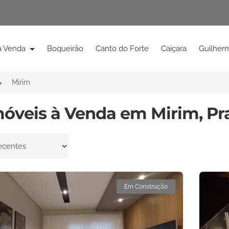
à Venda
Boqueirão
Canto do Forte
Caiçara
Guilher
Mirim
móveis à Venda em Mirim, Pr
por
Em Construção