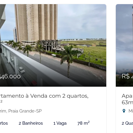
546.000
R$ 
tamento à Venda com 2 quartos,
Apa
²
63m
rim, Praia Grande-SP
Mi
rtos
2 Banheiros
1 Vaga
78 m²
2 Qua