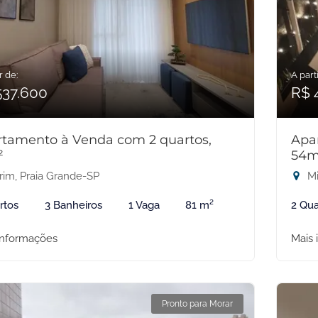
r de:
A parti
537.600
R$ 
tamento à Venda com 2 quartos,
Apa
²
54m
rim, Praia Grande-SP
Mi
rtos
3 Banheiros
1 Vaga
81 m²
2 Qua
informações
Mais 
Pronto para Morar