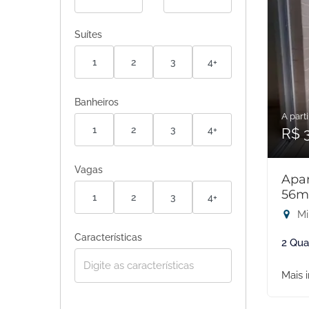
Suítes
1
2
3
4+
Banheiros
A parti
1
2
3
4+
R$ 
Vagas
Apar
56m
1
2
3
4+
Mi
Características
2 Qua
Mais 