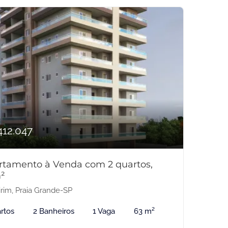
412.047
rtamento à Venda com 2 quartos,
²
rim, Praia Grande-SP
rtos
2 Banheiros
1 Vaga
63 m²