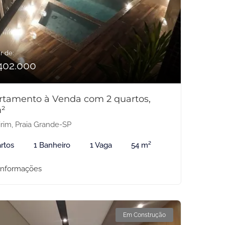
r de:
402.000
rtamento à Venda com 2 quartos,
²
rim, Praia Grande-SP
rtos
1 Banheiro
1 Vaga
54 m²
informações
Em Construção