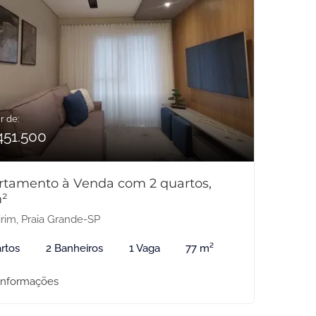
r de:
451.500
rtamento à Venda com 2 quartos,
²
rim, Praia Grande-SP
rtos
2 Banheiros
1 Vaga
77 m²
informações