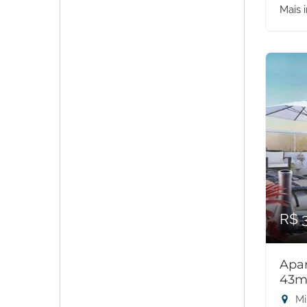
Mais 
R$ 
Apar
43m
Mi