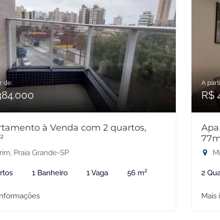
r de:
A parti
384.000
R$ 
tamento à Venda com 2 quartos,
Apa
²
77m
rim, Praia Grande-SP
Mi
rtos
1 Banheiro
1 Vaga
56 m²
2 Qua
informações
Mais 