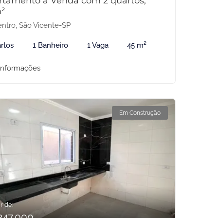
rtamento à Venda com 2 quartos,
²
ntro, São Vicente-SP
rtos
1 Banheiro
1 Vaga
45 m²
informações
Em Construção
r de:
347.000