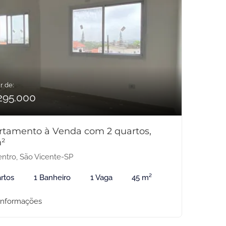
r de:
295.000
rtamento à Venda com 2 quartos,
²
ntro, São Vicente-SP
rtos
1 Banheiro
1 Vaga
45 m²
informações