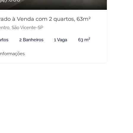
rado à Venda com 2 quartos, 63m²
ntro, São Vicente-SP
rtos
2 Banheiros
1 Vaga
63 m²
informações