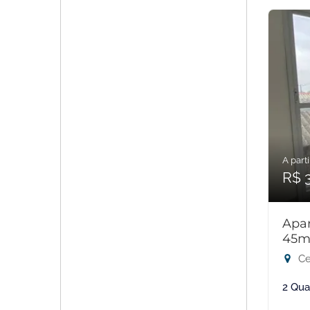
A parti
R$ 
Apar
45m
Ce
2 Qua