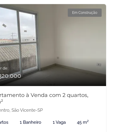
Em Construção
r de:
320.000
rtamento à Venda com 2 quartos,
²
ntro, São Vicente-SP
rtos
1 Banheiro
1 Vaga
45 m²