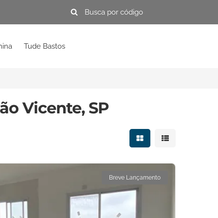
mina
Tude Bastos
ão Vicente, SP
Mostrar resultados e
Mostrar resulta
Breve Lançamento