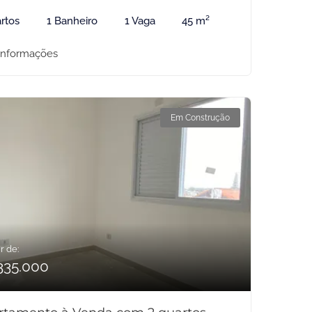
rtos
1 Banheiro
1 Vaga
45 m²
informações
Em Construção
r de:
335.000