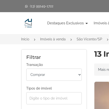
(13) 99149-1722
Página inicial
Destaques Exclusivos
Imóveis 
Início
Imóveis à venda
São Vicente/SP
13 
Filtrar
Transação
Ordenar 
Tipos de imóvel