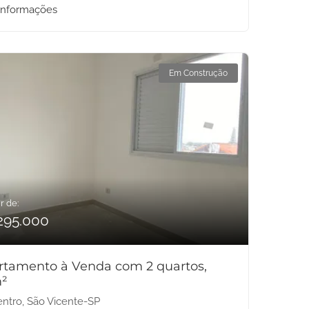
informações
Em Construção
r de:
295.000
rtamento à Venda com 2 quartos,
²
ntro, São Vicente-SP