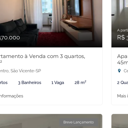
A parti
470.000
R$ 
tamento à Venda com 3 quartos,
Apa
²
45m
ntro, São Vicente-SP
Ce
rtos
3 Banheiros
1 Vaga
28 m²
2 Qua
informações
Mais 
Breve Lançamento