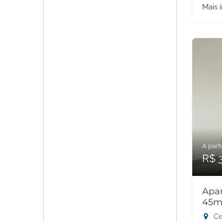
Mais 
A parti
R$ 
Apar
45m
Ce