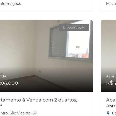
informações
Mais 
Em Construção
r de:
A parti
305.000
R$ 
tamento à Venda com 2 quartos,
Apa
²
45m
ntro, São Vicente-SP
Ce