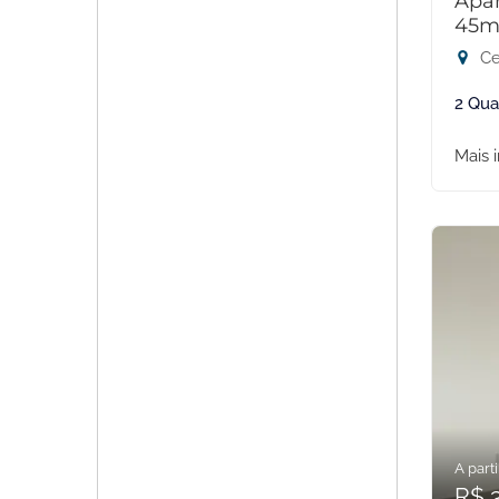
Apar
45m
Ce
2 Qua
Mais 
A parti
R$ 