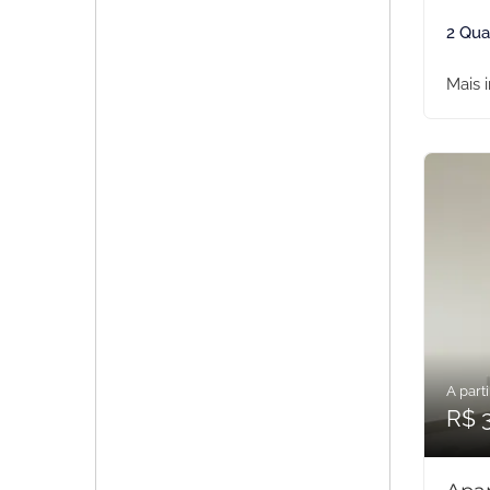
2 Qua
Mais 
A parti
R$ 