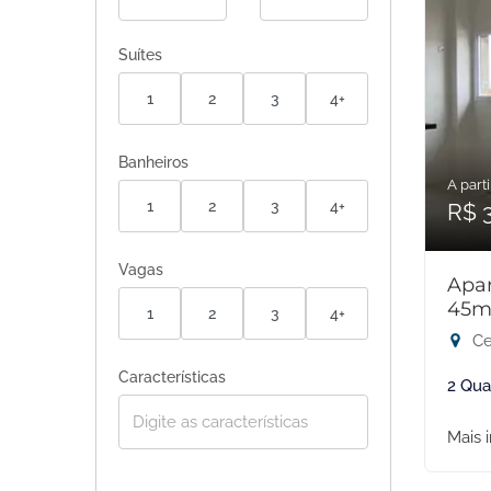
Suítes
1
2
3
4+
Banheiros
A parti
1
2
3
4+
R$ 
Vagas
Apar
45m
1
2
3
4+
Ce
Características
2 Qua
Mais 