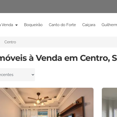
à Venda
Boqueirão
Canto do Forte
Caiçara
Guilher
Centro
Imóveis à Venda em Centro, S
por