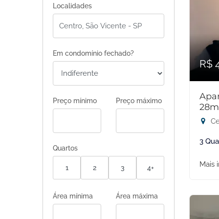
Localidades
Em condomínio fechado?
R$ 
Apar
Preço mínimo
Preço máximo
28m
Ce
3 Qua
Quartos
Mais 
1
2
3
4+
Área mínima
Área máxima