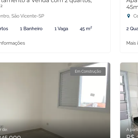
tamento à Venda com 2 quartos,
Apa
²
45m
ntro, São Vicente-SP
Ce
rtos
1 Banheiro
1 Vaga
45 m²
2 Qua
informações
Mais 
Em Construção
r de:
A parti
345.000
R$ 