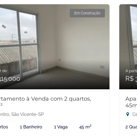
Em Construção
r de:
A parti
315.000
R$ 
tamento à Venda com 2 quartos,
Apa
²
45m
ntro, São Vicente-SP
Ce
rtos
1 Banheiro
1 Vaga
45 m²
2 Qua