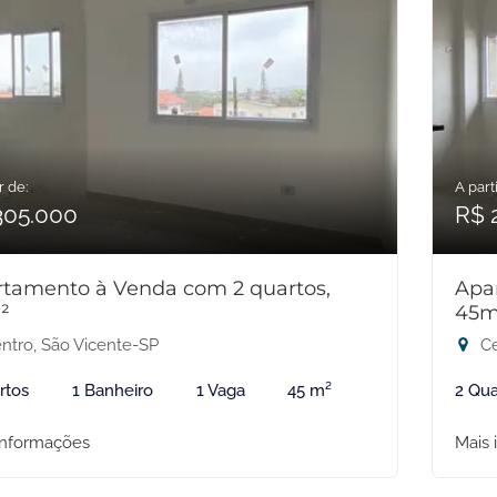
r de:
A parti
305.000
R$ 
tamento à Venda com 2 quartos,
Apa
²
45m
ntro, São Vicente-SP
Ce
rtos
1 Banheiro
1 Vaga
45 m²
2 Qua
informações
Mais 