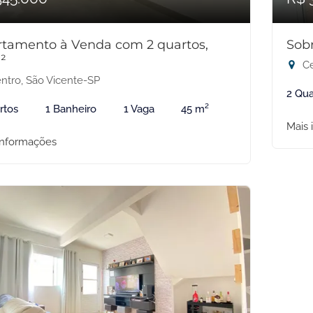
tamento à Venda com 2 quartos,
Sob
²
Ce
ntro, São Vicente-SP
2 Qua
rtos
1 Banheiro
1 Vaga
45 m²
Mais 
informações