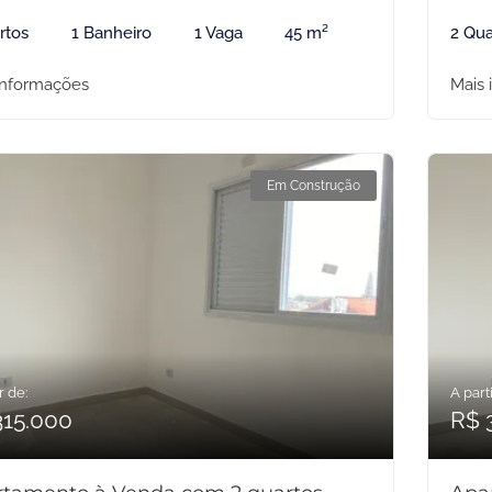
rtos
1 Banheiro
1 Vaga
45 m²
2 Qua
informações
Mais 
Em Construção
r de:
A parti
315.000
R$ 