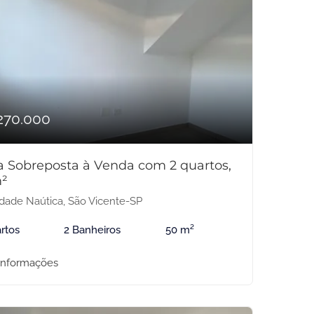
270.000
a Sobreposta à Venda com 2 quartos,
²
dade Naútica, São Vicente-SP
rtos
2 Banheiros
50 m²
informações