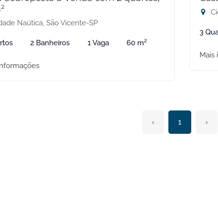
²
Ci
dade Naútica, São Vicente-SP
3 Qua
rtos
2 Banheiros
1 Vaga
60 m²
Mais 
informações
‹
1
›