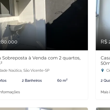
280.000
R$ 
 Sobreposta à Venda com 2 quartos,
Cas
²
50m
dade Naútica, São Vicente-SP
Ci
rtos
2 Banheiros
60 m²
2 Qua
informações
Mais 