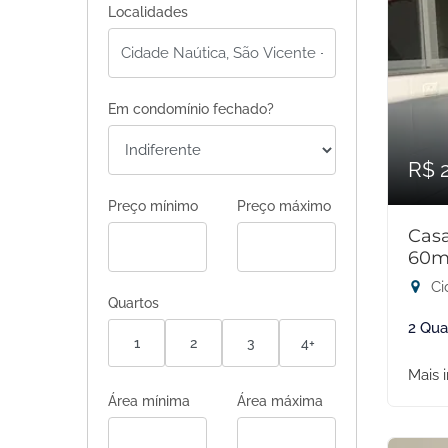
Localidades
Em condomínio fechado?
R$ 
Preço mínimo
Preço máximo
Casa
60m
Ci
Quartos
2 Qua
1
2
3
4+
Mais 
Área mínima
Área máxima