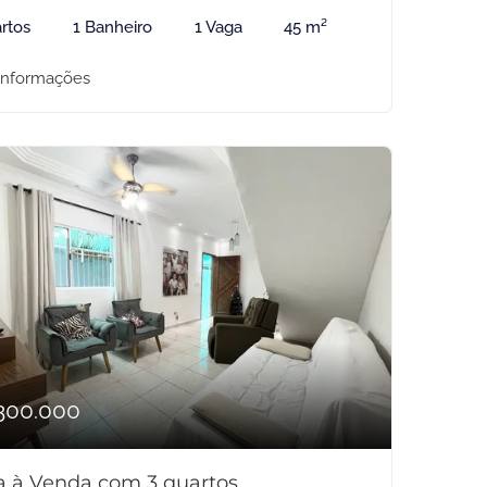
rtos
1 Banheiro
1 Vaga
45 m²
informações
300.000
a à Venda com 3 quartos