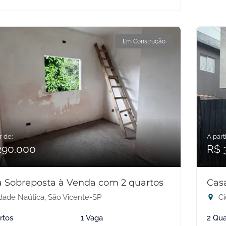
Em Construção
r de:
A parti
290.000
R$ 
 Sobreposta à Venda com 2 quartos
Cas
dade Naútica, São Vicente-SP
Ci
rtos
1 Vaga
2 Qua