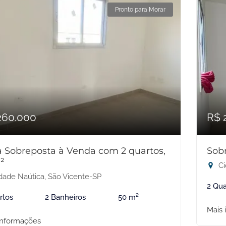
Pronto para Morar
260.000
R$ 
 Sobreposta à Venda com 2 quartos,
Sob
²
Ci
dade Naútica, São Vicente-SP
2 Qua
rtos
2 Banheiros
50 m²
Mais 
informações