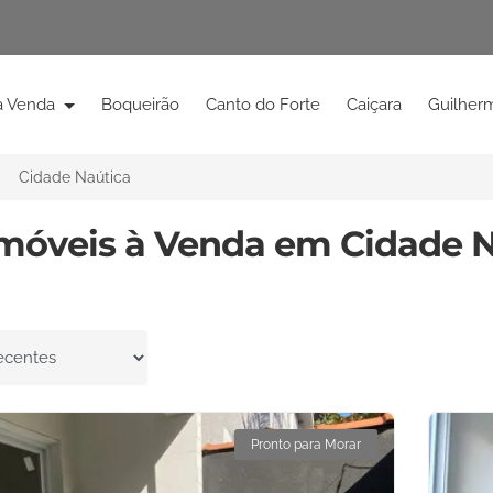
à Venda
Boqueirão
Canto do Forte
Caiçara
Guilher
Cidade Naútica
Imóveis à Venda em Cidade N
por
Pronto para Morar