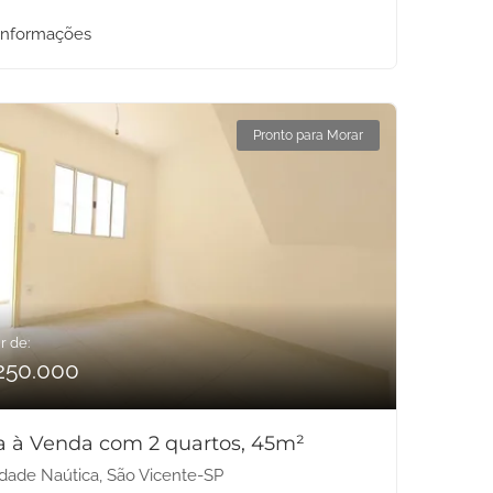
informações
Pronto para Morar
r de:
250.000
a à Venda com 2 quartos, 45m²
dade Naútica, São Vicente-SP