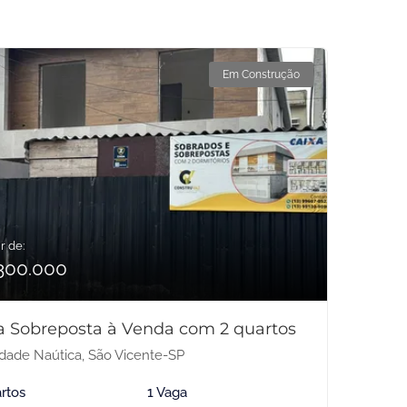
Em Construção
r de:
300.000
a Sobreposta à Venda com 2 quartos
dade Naútica, São Vicente-SP
rtos
1 Vaga