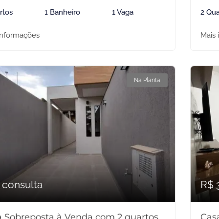
rtos
1 Banheiro
1 Vaga
2 Qua
informações
Mais 
Na Planta
 consulta
R$ 
 Sobreposta à Venda com 2 quartos,
Cas