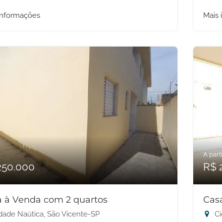
informações
Mais 
A parti
250.000
R$ 
 à Venda com 2 quartos
Cas
dade Naútica, São Vicente-SP
Ci