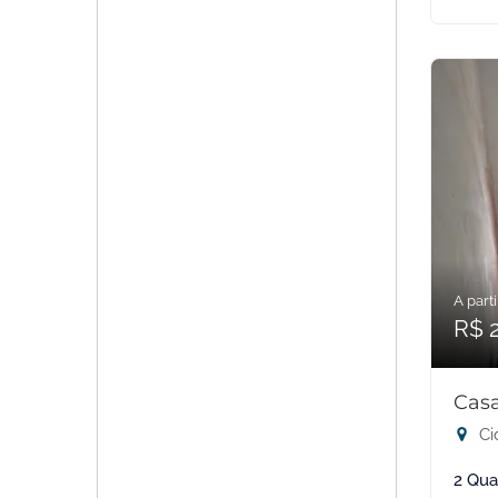
A parti
R$ 
Casa
Ci
2 Qua