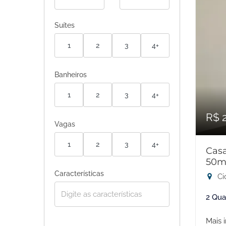
Suítes
1
2
3
4+
Banheiros
1
2
3
4+
R$ 
Vagas
1
2
3
4+
Casa
50m
Características
Ci
2 Qua
Mais 