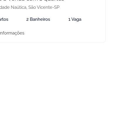
dade Naútica, São Vicente-SP
rtos
2 Banheiros
1 Vaga
informações