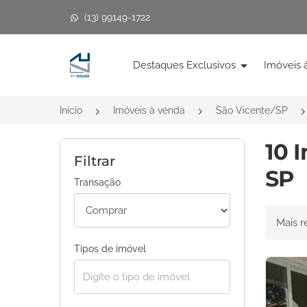
(13) 99149-1722
Página inicial
Destaques Exclusivos
Imóveis 
Início
Imóveis à venda
São Vicente/SP
10 
Filtrar
SP
Transação
Ordenar 
Tipos de imóvel