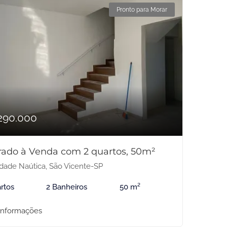
Pronto para Morar
290.000
rado à Venda com 2 quartos, 50m²
dade Naútica, São Vicente-SP
rtos
2 Banheiros
50 m²
informações