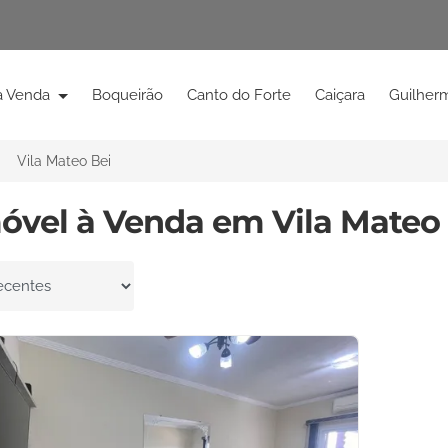
à Venda
Boqueirão
Canto do Forte
Caiçara
Guilher
Vila Mateo Bei
móvel à Venda em Vila Mateo 
por