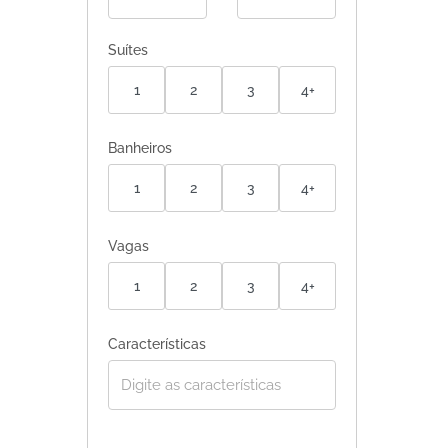
Suítes
1
2
3
4+
Banheiros
1
2
3
4+
Vagas
1
2
3
4+
Características