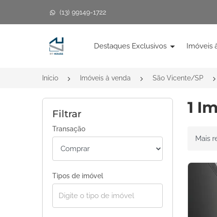
(13) 99149-1722
Página inicial
Destaques Exclusivos
Imóveis 
Início
Imóveis à venda
São Vicente/SP
1 I
Filtrar
Transação
Ordenar 
Tipos de imóvel