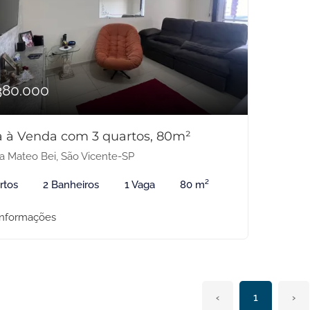
380.000
 à Venda com 3 quartos, 80m²
la Mateo Bei, São Vicente-SP
rtos
2 Banheiros
1 Vaga
80 m²
informações
‹
1
›