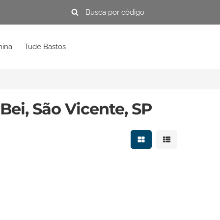
mina
Tude Bastos
Bei, São Vicente, SP
Mostrar resultados e
Mostrar resulta