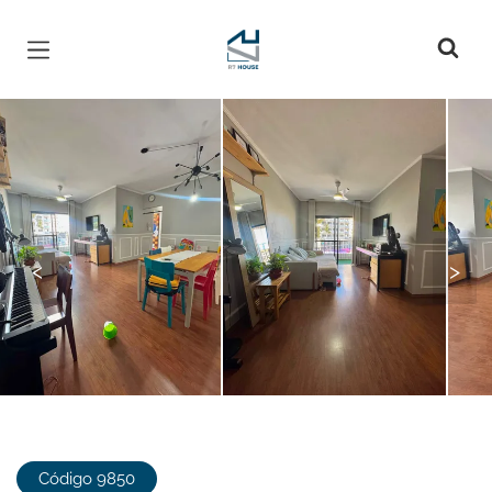
Página inicial
<
>
Código 9850