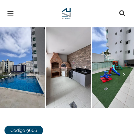
Página inicial
<
>
Código 9666