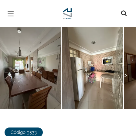
Página inicial
<
>
Código 9533