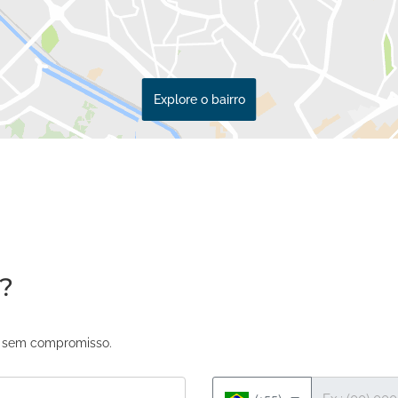
Explore o bairro
a?
as sem compromisso.
Telefone