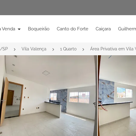
à Venda
Boqueirão
Canto do Forte
Caiçara
Guilher
e/SP
Vila Valença
1 Quarto
Área Privativa em Vila