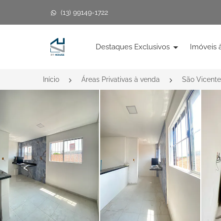
(13) 99149-1722
Página inicial
Destaques Exclusivos
Imóveis 
Início
Áreas Privativas à venda
São Vicent
<