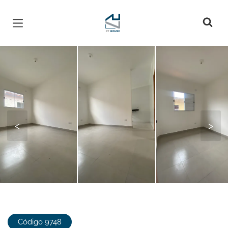
Página inicial
<
>
Código 9748