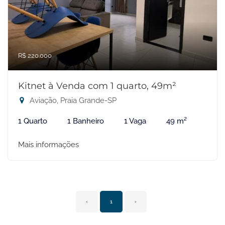
R$ 220.000
Kitnet à Venda com 1 quarto, 49m²
Aviação, Praia Grande-SP
1 Quarto
1 Banheiro
1 Vaga
49 m²
Mais informações
‹
1
›