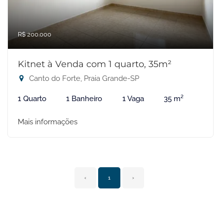
R$ 200.000
Kitnet à Venda com 1 quarto, 35m²
Canto do Forte, Praia Grande-SP
1 Quarto
1 Banheiro
1 Vaga
35 m²
Mais informações
‹
1
›