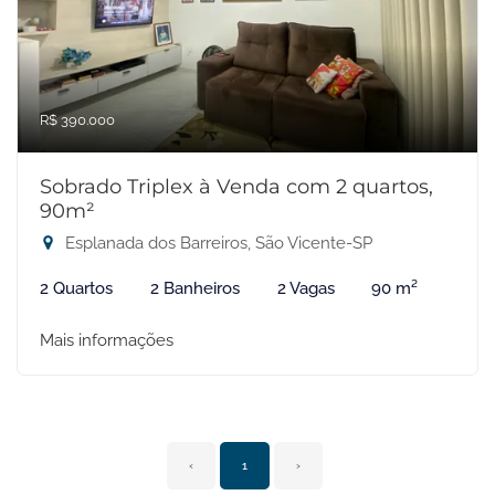
R$ 390.000
Sobrado Triplex à Venda com 2 quartos,
90m²
Esplanada dos Barreiros, São Vicente-SP
2 Quartos
2 Banheiros
2 Vagas
90 m²
Mais informações
‹
1
›