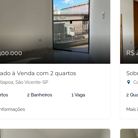
400.000
R$ 
ado à Venda com 2 quartos
Sob
tiapoa, São Vicente-SP
Ca
rtos
2 Banheiros
1 Vaga
2 Qua
informações
Mais 