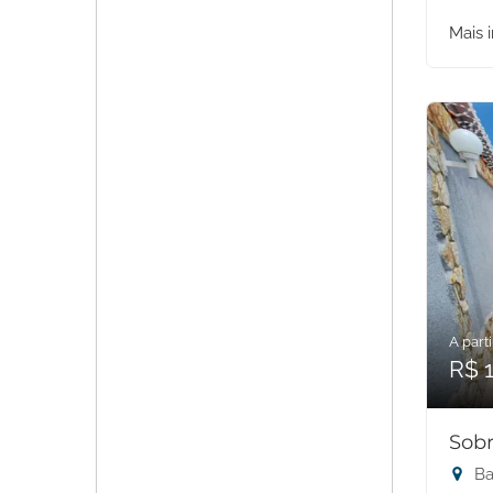
Mais 
A parti
R$ 
Sobr
Ba