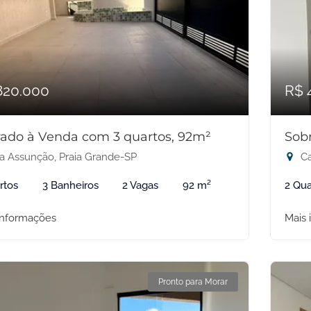
820.000
R$ 
ado à Venda com 3 quartos, 92m²
Sob
la Assunção, Praia Grande-SP
Ca
rtos
3 Banheiros
2 Vagas
92 m²
2 Qua
informações
Mais 
Pronto para Morar