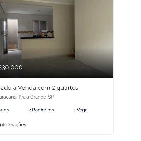
330.000
rado à Venda com 2 quartos
racanã, Praia Grande-SP
rtos
2 Banheiros
1 Vaga
informações