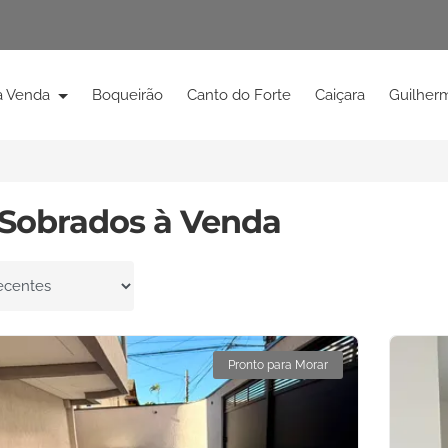
à Venda
Boqueirão
Canto do Forte
Caiçara
Guilher
 Sobrados à Venda
por
Pronto para Morar