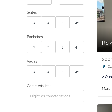
Suítes
1
2
3
4+
Banheiros
R$ 
1
2
3
4+
Sobr
Vagas
Ca
1
2
3
4+
2 Qua
Características
Mais 