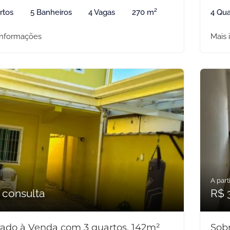
rtos
5 Banheiros
4 Vagas
270 m²
4 Qua
informações
Mais 
A parti
 consulta
R$ 
ado à Venda com 3 quartos, 142m²
Sob