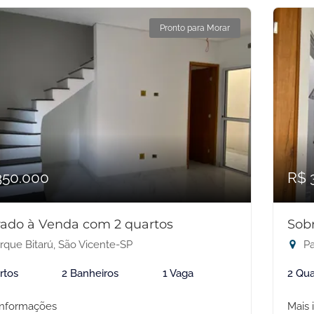
Pronto para Morar
350.000
R$ 
ado à Venda com 2 quartos
Sob
rque Bitarú, São Vicente-SP
Pa
rtos
2 Banheiros
1 Vaga
2 Qua
informações
Mais 