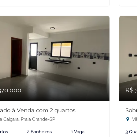
370.000
R$ 
ado à Venda com 2 quartos
Sob
a Caiçara, Praia Grande-SP
Vi
rtos
2 Banheiros
1 Vaga
3 Qua