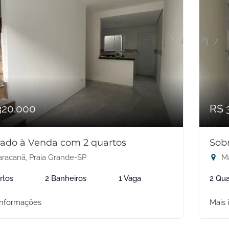
320.000
R$ 
ado à Venda com 2 quartos
Sob
racanã, Praia Grande-SP
Ma
rtos
2 Banheiros
1 Vaga
2 Qua
informações
Mais 