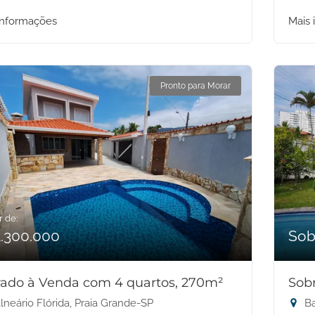
informações
Mais 
Pronto para Morar
r de:
1.300.000
Sob
ado à Venda com 4 quartos, 270m²
Sob
lneário Flórida, Praia Grande-SP
Ba