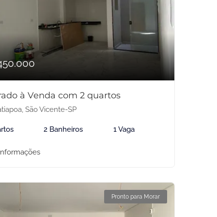
450.000
rado à Venda com 2 quartos
tiapoa, São Vicente-SP
rtos
2 Banheiros
1 Vaga
informações
Pronto para Morar