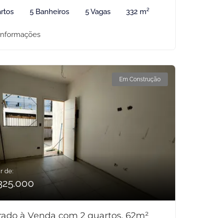
rtos
5 Banheiros
5 Vagas
332 m²
informações
Em Construção
r de:
325.000
rado à Venda com 2 quartos, 62m²