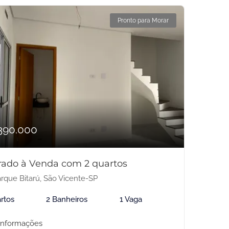
Pronto para Morar
390.000
rado à Venda com 2 quartos
rque Bitarú, São Vicente-SP
rtos
2 Banheiros
1 Vaga
informações