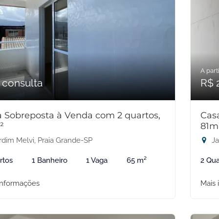
A parti
 consulta
R$ 
 Sobreposta à Venda com 2 quartos,
Cas
²
81m
rdim Melvi, Praia Grande-SP
Ja
rtos
1 Banheiro
1 Vaga
65 m²
2 Qua
informações
Mais 