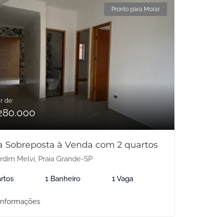
Pronto para Morar
r de:
280.000
a Sobreposta à Venda com 2 quartos
rdim Melvi, Praia Grande-SP
rtos
1 Banheiro
1 Vaga
informações