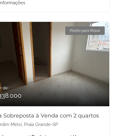
informações
Pronto para Morar
r de:
338.000
a Sobreposta à Venda com 2 quartos
rdim Melvi, Praia Grande-SP