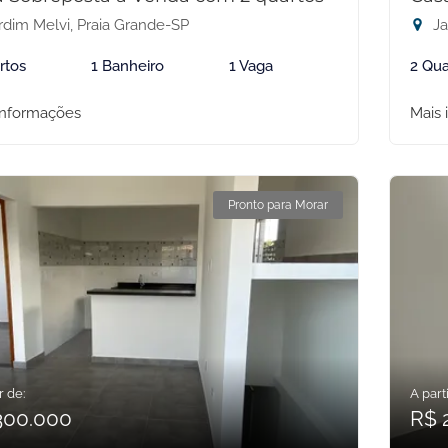
rdim Melvi, Praia Grande-SP
Ja
rtos
1 Banheiro
1 Vaga
2 Qua
informações
Mais 
Pronto para Morar
r de:
A parti
300.000
R$ 