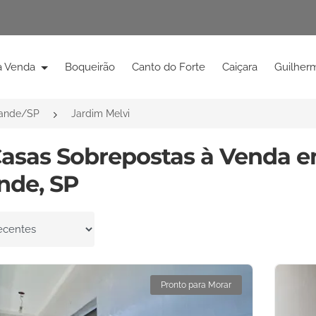
à Venda
Boqueirão
Canto do Forte
Caiçara
Guilher
rande/SP
Jardim Melvi
Casas Sobrepostas à Venda e
nde, SP
por
Pronto para Morar