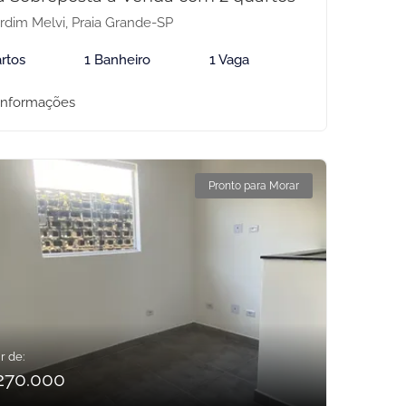
rdim Melvi, Praia Grande-SP
rtos
1 Banheiro
1 Vaga
informações
Pronto para Morar
r de:
270.000