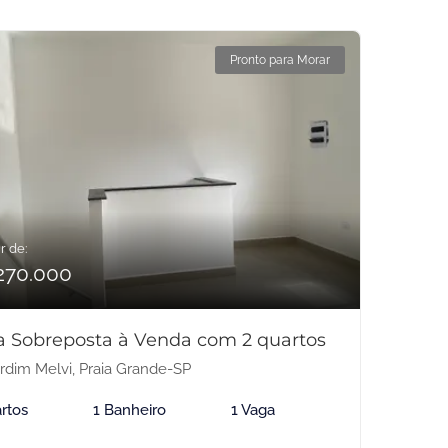
Pronto para Morar
r de:
270.000
a Sobreposta à Venda com 2 quartos
rdim Melvi, Praia Grande-SP
rtos
1 Banheiro
1 Vaga