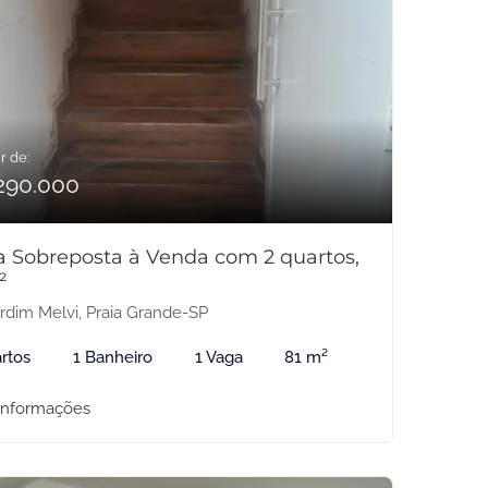
r de:
290.000
a Sobreposta à Venda com 2 quartos,
²
rdim Melvi, Praia Grande-SP
rtos
1 Banheiro
1 Vaga
81 m²
informações