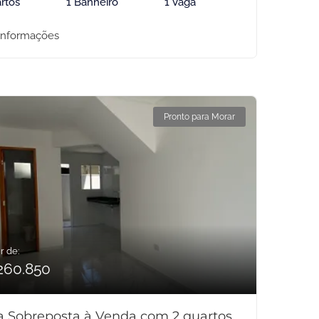
rtos
1 Banheiro
1 Vaga
informações
Pronto para Morar
r de:
260.850
a Sobreposta à Venda com 2 quartos