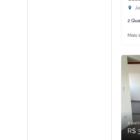
Ja
2 Qua
Mais 
A parti
R$ 