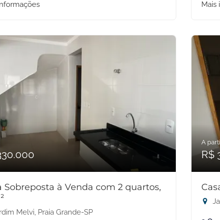
informações
Mais 
A parti
330.000
R$ 
 Sobreposta à Venda com 2 quartos,
Cas
²
Ja
rdim Melvi, Praia Grande-SP