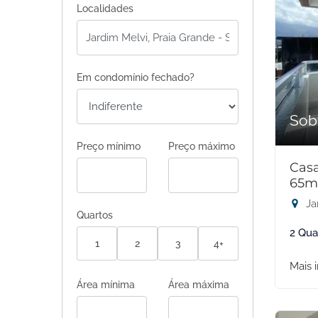
Localidades
Em condomínio fechado?
Sob
Preço mínimo
Preço máximo
Casa
65m
Ja
Quartos
2 Qua
1
2
3
4+
Mais 
Área mínima
Área máxima