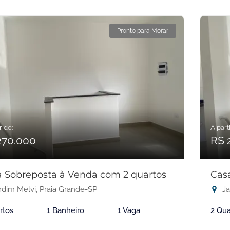
Pronto para Morar
r de:
A parti
270.000
R$ 
 Sobreposta à Venda com 2 quartos
Cas
rdim Melvi, Praia Grande-SP
Ja
rtos
1 Banheiro
1 Vaga
2 Qua