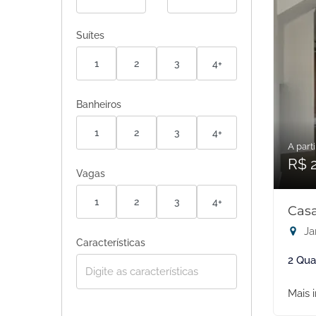
Suítes
1
2
3
4+
Banheiros
1
2
3
4+
A parti
R$ 
Vagas
1
2
3
4+
Casa
Ja
Características
2 Qua
Mais 