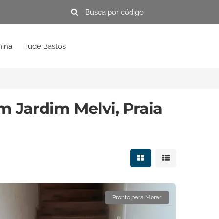
mina
Tude Bastos
m Jardim Melvi, Praia
Mostrar resultados e
Mostrar resulta
Pronto para Morar