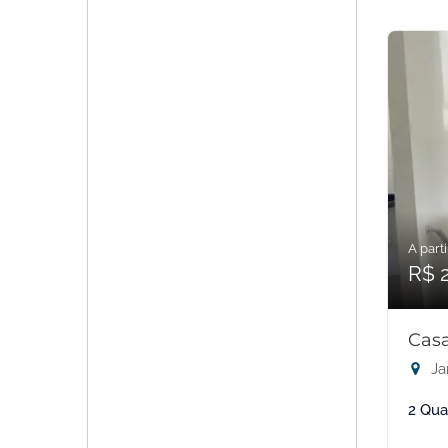
A parti
R$ 
Casa
Ja
2 Qua