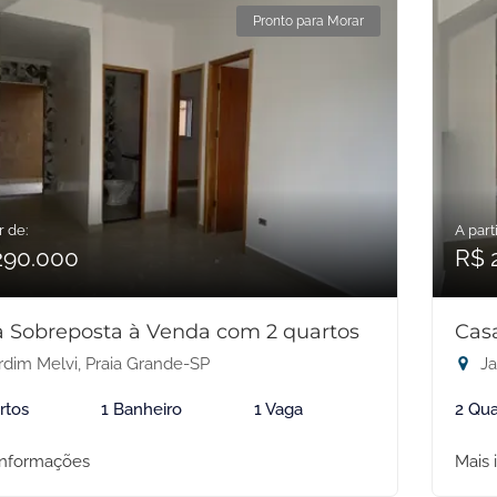
Pronto para Morar
r de:
A parti
290.000
R$ 
 Sobreposta à Venda com 2 quartos
Cas
rdim Melvi, Praia Grande-SP
Ja
rtos
1 Banheiro
1 Vaga
2 Qua
informações
Mais 