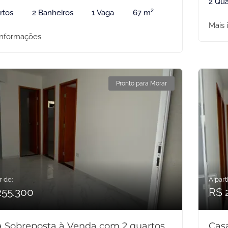
2 Qua
rtos
2 Banheiros
1 Vaga
67 m²
Mais 
informações
Pronto para Morar
r de:
A parti
255.300
R$ 
 Sobreposta à Venda com 2 quartos
Cas