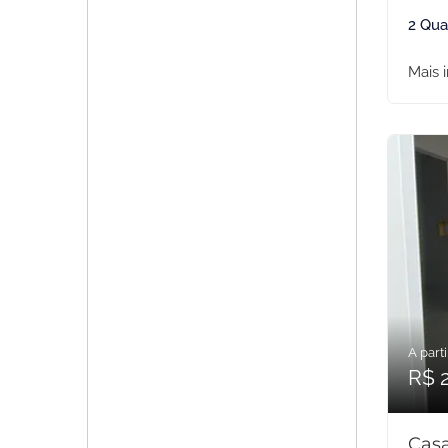
2 Qua
Mais 
A parti
R$ 
Casa