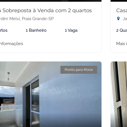
 Sobreposta à Venda com 2 quartos
Cas
rdim Melvi, Praia Grande-SP
Ja
rtos
1 Banheiro
1 Vaga
2 Qua
informações
Mais 
Pronto para Morar