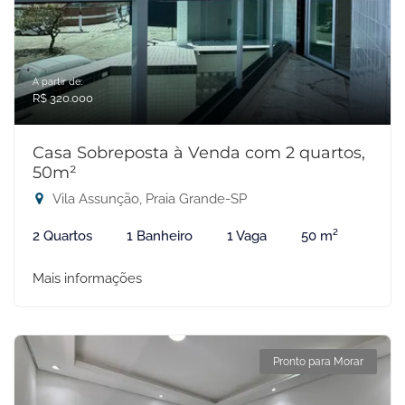
A partir de:
R$ 320.000
Casa Sobreposta à Venda com 2 quartos,
50m²
Vila Assunção, Praia Grande-SP
2 Quartos
1 Banheiro
1 Vaga
50 m²
Mais informações
Pronto para Morar