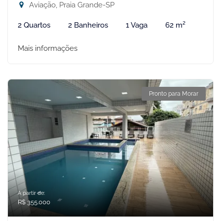
Aviação, Praia Grande-SP
2 Quartos
2 Banheiros
1 Vaga
62 m²
Mais informações
Pronto para Morar
A partir de:
R$ 355.000