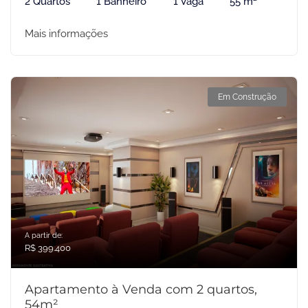
2 Quartos
1 Banheiro
1 Vaga
55 m²
Mais informações
Em Construção
A partir de:
R$ 399.400
Apartamento à Venda com 2 quartos,
54m²