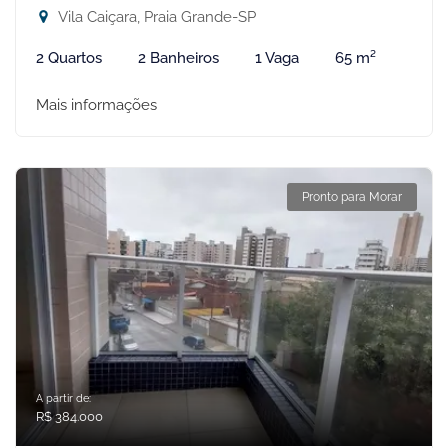
Vila Caiçara, Praia Grande-SP
2 Quartos
2 Banheiros
1 Vaga
65 m²
Mais informações
Pronto para Morar
A partir de:
R$ 384.000