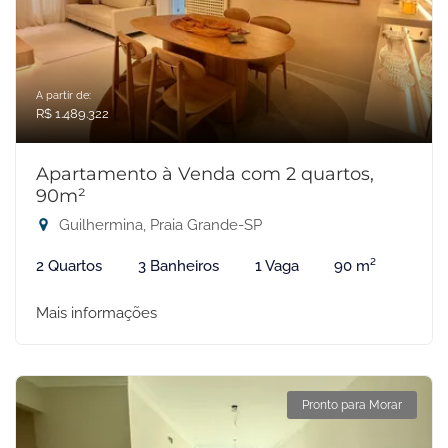
A partir de:
R$ 1.489.322
Apartamento à Venda com 2 quartos,
90m²
Guilhermina, Praia Grande-SP
2 Quartos
3 Banheiros
1 Vaga
90 m²
Mais informações
Pronto para Morar