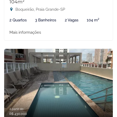
104m²
Boqueirão, Praia Grande-SP
2 Quartos
3 Banheiros
2 Vagas
104 m²
Mais informações
A partir de:
R$ 430.000