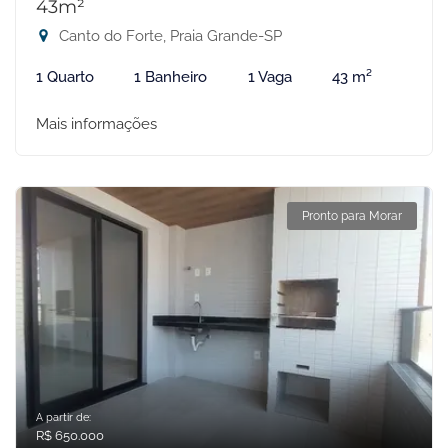
43m²
Canto do Forte, Praia Grande-SP
1 Quarto
1 Banheiro
1 Vaga
43 m²
Mais informações
Pronto para Morar
A partir de:
R$ 650.000