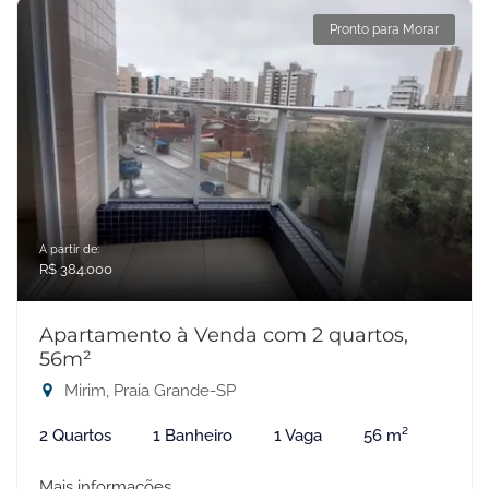
Pronto para Morar
A partir de:
R$ 384.000
Apartamento à Venda com 2 quartos,
56m²
Mirim, Praia Grande-SP
2 Quartos
1 Banheiro
1 Vaga
56 m²
Mais informações