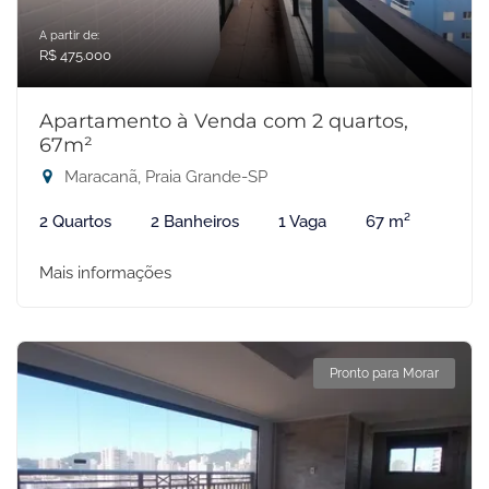
A partir de:
R$ 475.000
Apartamento à Venda com 2 quartos,
67m²
Maracanã, Praia Grande-SP
2 Quartos
2 Banheiros
1 Vaga
67 m²
Mais informações
Pronto para Morar