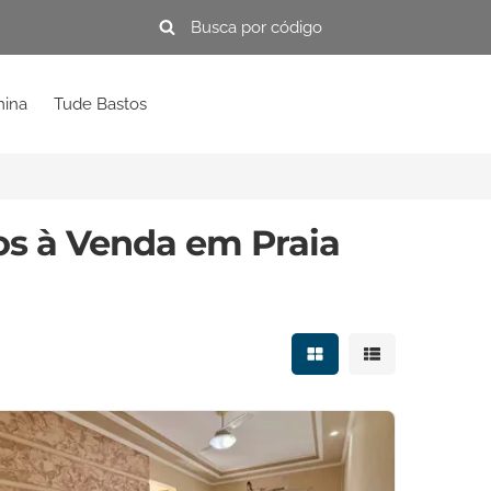
mina
Tude Bastos
s à Venda em Praia
Mostrar resultados e
Mostrar resulta