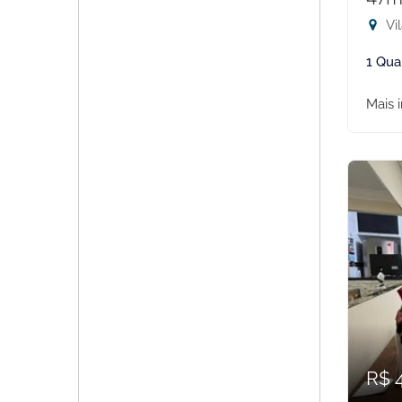
Vil
1 Qua
Mais 
R$ 