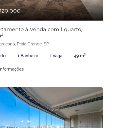
320.000
rtamento à Venda com 1 quarto,
²
racanã, Praia Grande-SP
rto
1 Banheiro
1 Vaga
49 m²
informações