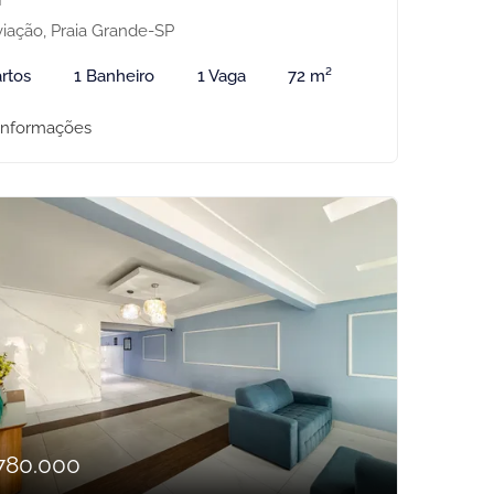
iação, Praia Grande-SP
rtos
1 Banheiro
1 Vaga
72 m²
informações
780.000