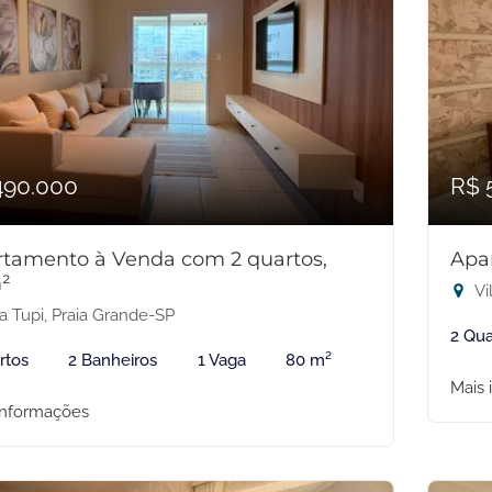
490.000
R$ 
tamento à Venda com 2 quartos,
Apa
²
Vi
a Tupi, Praia Grande-SP
2 Qua
rtos
2 Banheiros
1 Vaga
80 m²
Mais 
informações