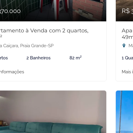
370.000
R$ 
tamento à Venda com 2 quartos,
Apa
²
49m
a Caiçara, Praia Grande-SP
Ma
rtos
2 Banheiros
82 m²
1 Qua
informações
Mais 