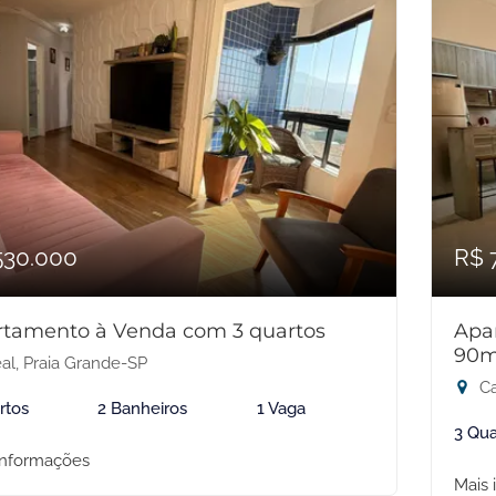
530.000
R$ 
rtamento à Venda com 3 quartos
Apa
90m
al, Praia Grande-SP
Ca
rtos
2 Banheiros
1 Vaga
3 Qua
informações
Mais 