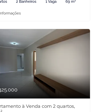
rtos
2 Banheiros
1 Vaga
69 m²
informações
425.000
rtamento à Venda com 2 quartos,
²