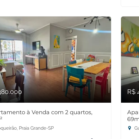
380.000
R$ 
tamento à Venda com 2 quartos,
Apa
²
69m
queirão, Praia Grande-SP
Gu