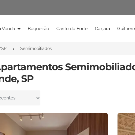
à Venda
Boqueirão
Canto do Forte
Caiçara
Guilher
/SP
Semimobiliados
Apartamentos Semimobiliado
nde, SP
por