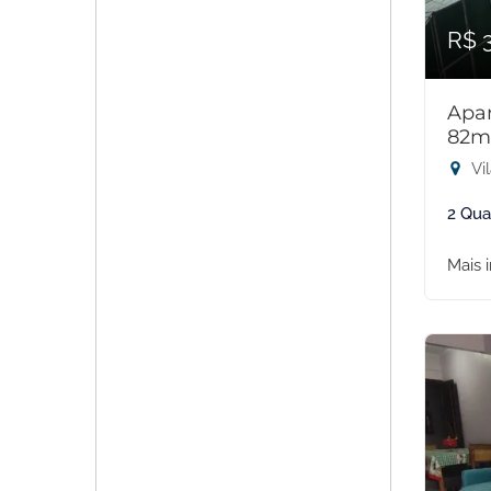
R$ 
Apar
82m
Vil
2 Qua
Mais 