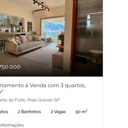
750.000
rtamento à Venda com 3 quartos,
²
nto do Forte, Praia Grande-SP
rtos
2 Banheiros
2 Vagas
90 m²
informações