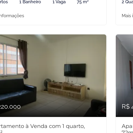
rtos
1 Banheiro
1 Vaga
75 m²
2 Qua
informações
Mais 
220.000
R$ 
tamento à Venda com 1 quarto,
Apa
²
72m