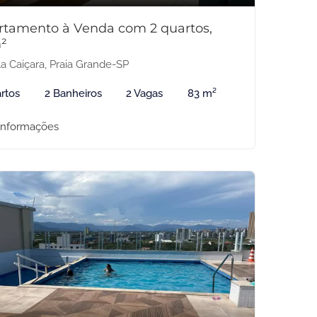
rtamento à Venda com 2 quartos,
²
la Caiçara, Praia Grande-SP
rtos
2 Banheiros
2 Vagas
83 m²
informações