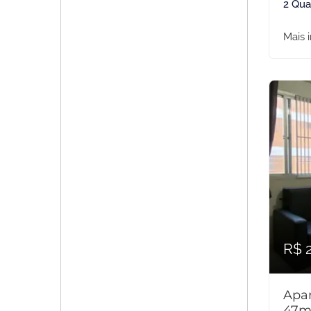
2 Qua
Mais 
R$ 
Apar
47m