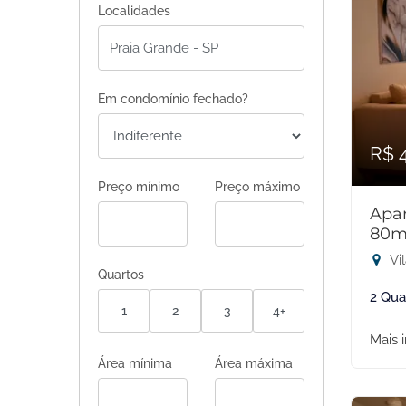
Localidades
Em condomínio fechado?
R$ 
Preço mínimo
Preço máximo
Apar
80m
Vil
Quartos
2 Qua
1
2
3
4+
Mais 
Área mínima
Área máxima