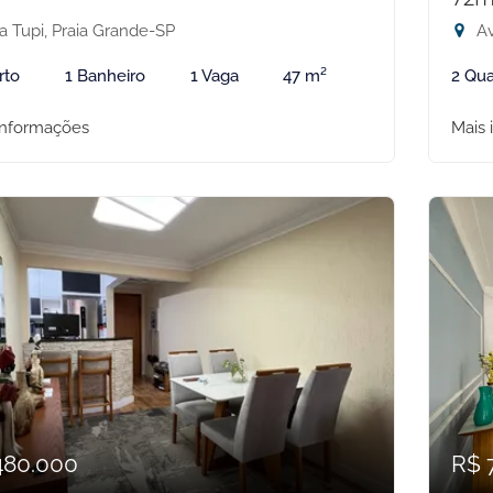
a Tupi, Praia Grande-SP
Av
rto
1 Banheiro
1 Vaga
47 m²
2 Qua
informações
Mais 
480.000
R$ 