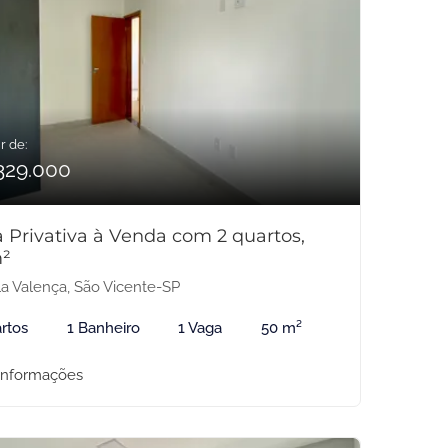
r de:
329.000
 Privativa à Venda com 2 quartos,
²
la Valença, São Vicente-SP
rtos
1 Banheiro
1 Vaga
50 m²
informações