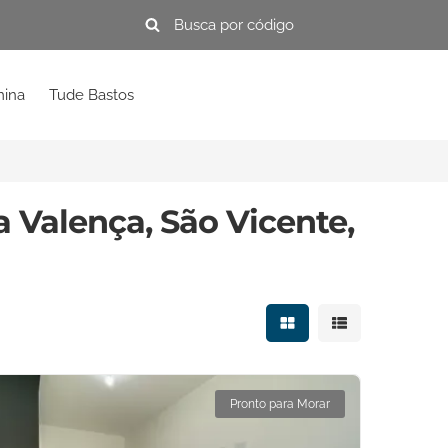
mina
Tude Bastos
 Valença, São Vicente,
Mostrar resultados e
Mostrar resulta
Pronto para Morar