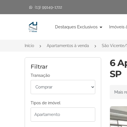
(13) 99149-1722
Página inicial
Destaques Exclusivos
Imóveis 
Início
Apartamentos à venda
São Vicente
6 A
Filtrar
SP
Transação
Ordenar 
Tipos de imóvel