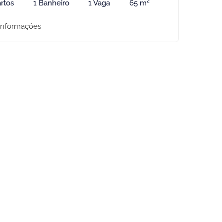
rtos
1 Banheiro
1 Vaga
65 m²
informações