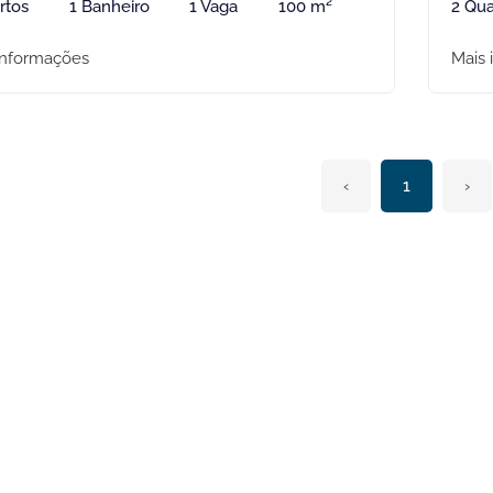
rtos
1 Banheiro
1 Vaga
100 m²
2 Qua
informações
Mais 
‹
1
›