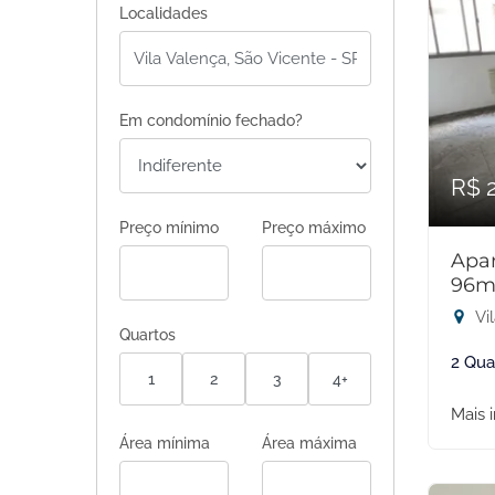
Localidades
Em condomínio fechado?
R$ 
Preço mínimo
Preço máximo
Apar
96m
Vi
Quartos
2 Qua
1
2
3
4+
Mais 
Área mínima
Área máxima