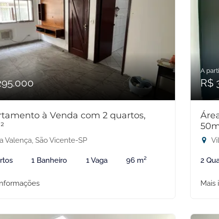
A parti
295.000
R$ 
tamento à Venda com 2 quartos,
Área
²
50m
la Valença, São Vicente-SP
Vi
rtos
1 Banheiro
1 Vaga
96 m²
2 Qua
informações
Mais 