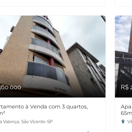
460.000
R$ 
tamento à Venda com 3 quartos,
Apa
m²
65m
la Valença, São Vicente-SP
Vi