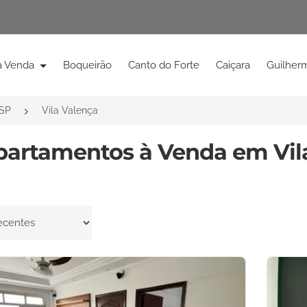
à Venda
Boqueirão
Canto do Forte
Caiçara
Guilher
/SP
Vila Valença
partamentos à Venda em Vila
por