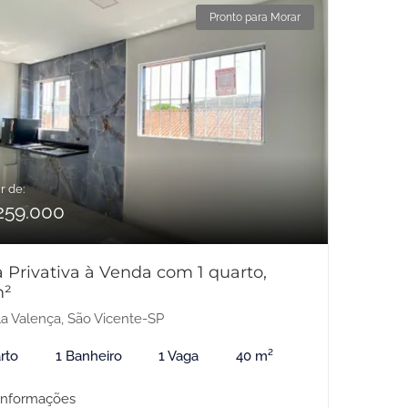
Pronto para Morar
r de:
259.000
 Privativa à Venda com 1 quarto,
m²
la Valença, São Vicente-SP
rto
1 Banheiro
1 Vaga
40 m²
informações