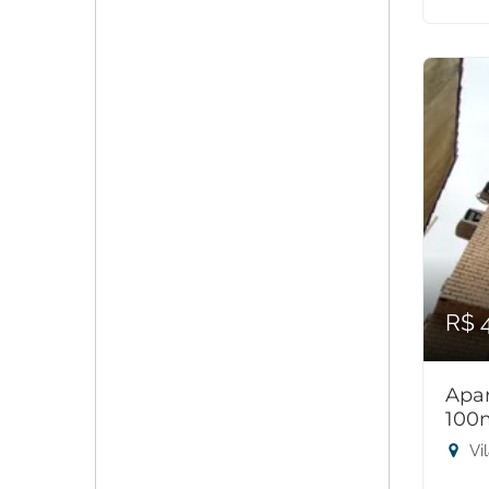
R$ 
Apar
100
Vi