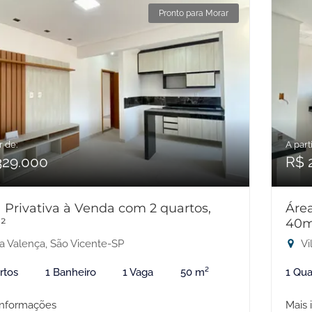
Pronto para Morar
r de:
A parti
329.000
R$ 
 Privativa à Venda com 2 quartos,
Área
²
40
la Valença, São Vicente-SP
Vi
rtos
1 Banheiro
1 Vaga
50 m²
1 Qua
informações
Mais 