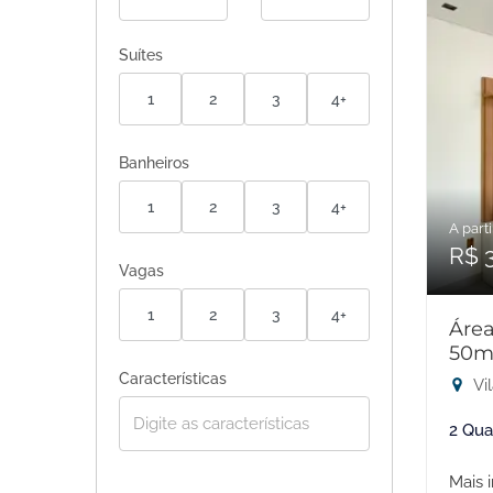
Suítes
1
2
3
4+
Banheiros
1
2
3
4+
A parti
R$ 
Vagas
1
2
3
4+
Área
50m
Características
Vi
2 Qua
Mais 