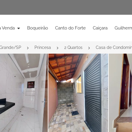
à Venda
Boqueirão
Canto do Forte
Caiçara
Guilher
 Grande/SP
Princesa
2 Quartos