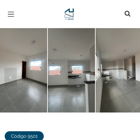
Página inicial
<
>
Código 9501